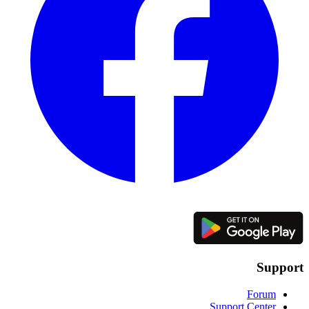
Support
Forum
Support Center