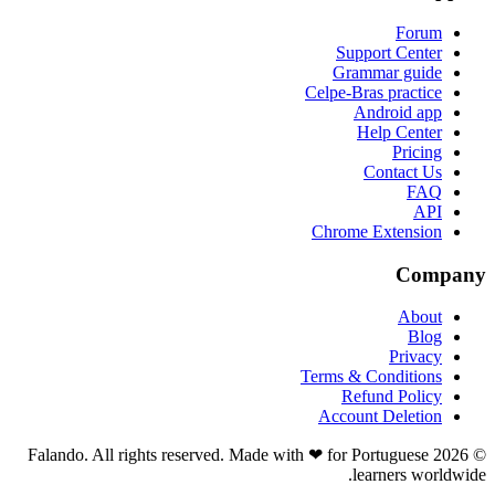
Forum
Support Center
Grammar guide
Celpe-Bras practice
Android app
Help Center
Pricing
Contact Us
FAQ
API
Chrome Extension
Company
About
Blog
Privacy
Terms & Conditions
Refund Policy
Account Deletion
© 2026 Falando. All rights reserved. Made with ❤ for Portuguese
learners worldwide.