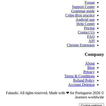
Forum
Support Center
Grammar guide
Celpe-Bras practice
Android app
Help Center
Pricing
Contact Us
FAQ
API
Chrome Extension
Company
About
Blog
Privacy
Terms & Conditions
Refund Policy
Account Deletion
© 2026 Falando. All rights reserved. Made with ❤ for Portuguese
learners worldwide.
Cookie settings