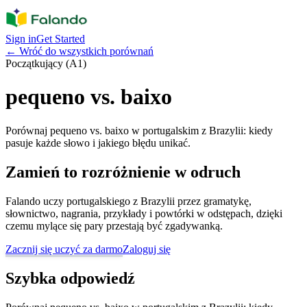
Sign in
Get Started
←
Wróć do wszystkich porównań
Początkujący (A1)
pequeno vs. baixo
Porównaj pequeno vs. baixo w portugalskim z Brazylii: kiedy
pasuje każde słowo i jakiego błędu unikać.
Zamień to rozróżnienie w odruch
Falando uczy portugalskiego z Brazylii przez gramatykę,
słownictwo, nagrania, przykłady i powtórki w odstępach, dzięki
czemu mylące się pary przestają być zgadywanką.
Zacznij się uczyć za darmo
Zaloguj się
Szybka odpowiedź