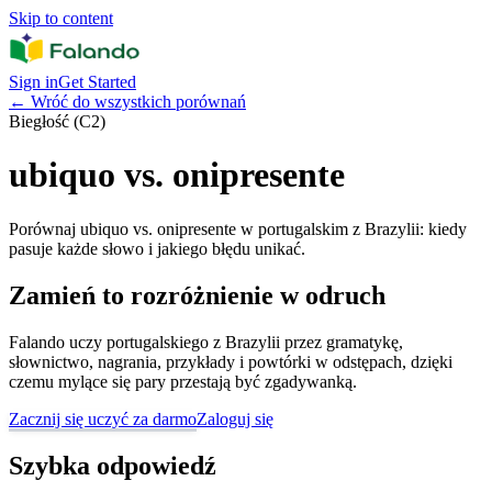
Skip to content
Sign in
Get Started
←
Wróć do wszystkich porównań
Biegłość (C2)
ubiquo vs. onipresente
Porównaj ubiquo vs. onipresente w portugalskim z Brazylii: kiedy
pasuje każde słowo i jakiego błędu unikać.
Zamień to rozróżnienie w odruch
Falando uczy portugalskiego z Brazylii przez gramatykę,
słownictwo, nagrania, przykłady i powtórki w odstępach, dzięki
czemu mylące się pary przestają być zgadywanką.
Zacznij się uczyć za darmo
Zaloguj się
Szybka odpowiedź