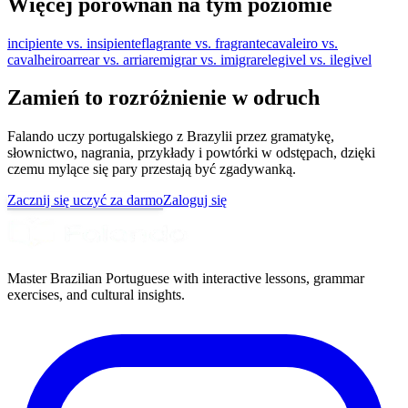
Więcej porównań na tym poziomie
incipiente vs. insipiente
flagrante vs. fragrante
cavaleiro vs.
cavalheiro
arrear vs. arriar
emigrar vs. imigrar
elegivel vs. ilegivel
Zamień to rozróżnienie w odruch
Falando uczy portugalskiego z Brazylii przez gramatykę,
słownictwo, nagrania, przykłady i powtórki w odstępach, dzięki
czemu mylące się pary przestają być zgadywanką.
Zacznij się uczyć za darmo
Zaloguj się
Master Brazilian Portuguese with interactive lessons, grammar
exercises, and cultural insights.