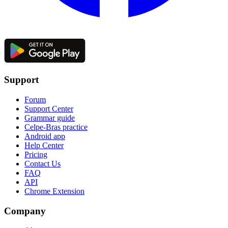
Support
Forum
Support Center
Grammar guide
Celpe-Bras practice
Android app
Help Center
Pricing
Contact Us
FAQ
API
Chrome Extension
Company