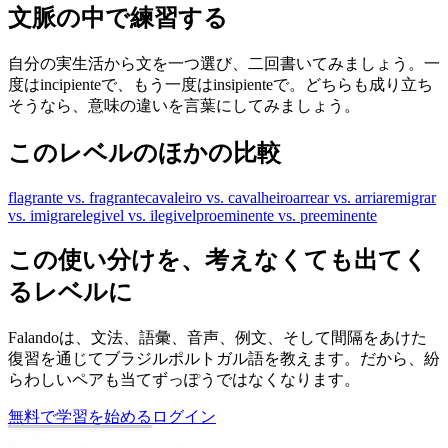
文脈の中で練習する
自分の実生活から文を一つ選び、二回書いてみましょう。一
度はincipienteで、もう一度はinsipienteで。どちらも成り立ち
そうなら、意味の違いを言葉にしてみましょう。
このレベルのほかの比較
flagrante vs. fragrante
cavaleiro vs. cavalheiro
arrear vs. arriar
emigrar
vs. imigrar
elegivel vs. ilegivel
proeminente vs. preeminente
この使い分けを、考えなくても出てく
るレベルに
Falandoは、文法、語彙、音声、例文、そして間隔をあけた
復習を通じてブラジルポルトガル語を教えます。だから、紛
らわしいペアも当てずっぽうではなくなります。
無料で学習を始める
ログイン