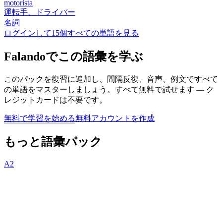
motorista
運転手、ドライバー
名詞
ログインして15個すべての単語を見る
Falandoでこの語彙を学ぶ
このパックを復習に追加し、間隔反復、音声、例文ですべて
の単語をマスターしましょう。すべて無料で試せます — ク
レジットカードは不要です。
無料で学習を始める
無料アカウントを作成
もっと語彙パック
A2