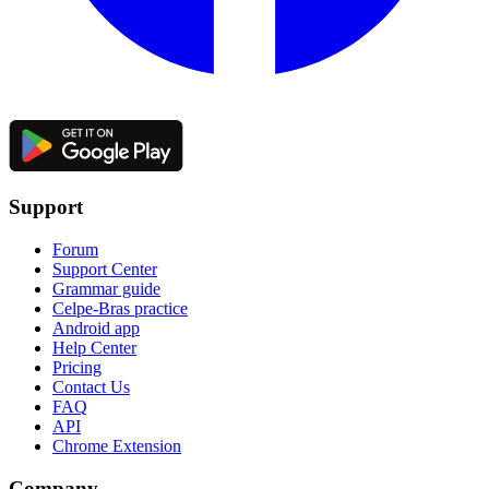
Support
Forum
Support Center
Grammar guide
Celpe-Bras practice
Android app
Help Center
Pricing
Contact Us
FAQ
API
Chrome Extension
Company