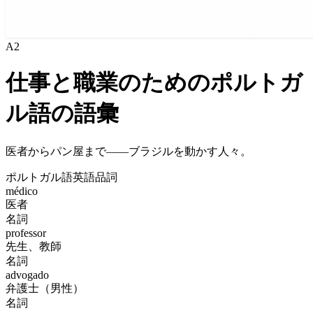
A2
仕事と職業のためのポルトガ
ル語の語彙
医者からパン屋まで——ブラジルを動かす人々。
ポルトガル語
英語
品詞
médico
医者
名詞
professor
先生、教師
名詞
advogado
弁護士（男性）
名詞