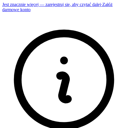
Jest znacznie więcej — zarejestruj się, aby czytać dalej
·
Załóż
darmowe konto