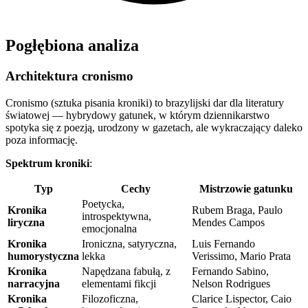
Pogłębiona analiza
Architektura cronismo
Cronismo (sztuka pisania kroniki) to brazylijski dar dla literatury
światowej — hybrydowy gatunek, w którym dziennikarstwo
spotyka się z poezją, urodzony w gazetach, ale wykraczający daleko
poza informację.
Spektrum kroniki
:
Typ
Cechy
Mistrzowie gatunku
Poetycka,
Kronika
Rubem Braga, Paulo
introspektywna,
liryczna
Mendes Campos
emocjonalna
Kronika
Ironiczna, satyryczna,
Luis Fernando
humorystyczna
lekka
Verissimo, Mario Prata
Kronika
Napędzana fabułą, z
Fernando Sabino,
narracyjna
elementami fikcji
Nelson Rodrigues
Kronika
Filozoficzna,
Clarice Lispector, Caio