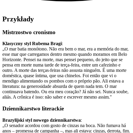
Przykłady
Mistrzostwo cronismo
Klasyczny styl Rubema Bragi
:
„O mar batia monótono. Não era bem o mar, era a memória do mar,
esse mar que carregamos dentro mesmo quando moramos em Belo
Horizonte. Pensei na morte, mas pensei pequeno, do jeito que se
pensa em morte numa tarde de terça-feira, entre um cafezinho e
outro. A morte das terças-feiras não assusta ninguém. É uma morte
doméstica, quase íntima, que usa chinelos. Foi então que vi o
mendigo alimentando os pombos com o próprio pão. Ali estava a
literatura: na generosidade absurda de quem nada tem. O mar
continuava batendo. Ou era meu coração? Já não sei. Nunca soube,
aliás. A crônica é isso: não saber e escrever mesmo assim."
Dziennikarstwo literackie
Brazylijski styl nowego dziennikarstwa
:
„O senador acordou com gosto de cinzas na boca. Não fumava há
anos – promessa de campanha –, mas ali estava: cinzas, derrota, fim.