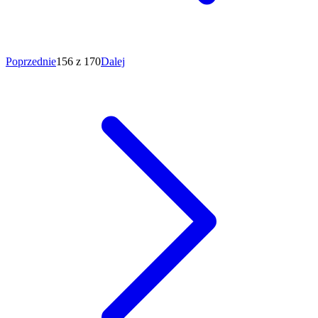
Poprzednie
156 z 170
Dalej