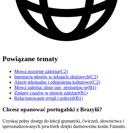
Powiązane tematy
Mowa pozornie zależna
(
C2
)
Integracja głosów w tekstach złożonych
(
C2
)
Aluzje tekstualne i odniesienia kulturowe
(
C2
)
Mowa zależna: disse que, perguntou se
(
B1
)
Zmiany czasów w mowie zależnej
(
B1
)
Relacjonowanie pytań i poleceń
(
B1
)
Chcesz opanować portugalski z Brazylii?
Uzyskaj pełny dostęp do lekcji gramatyki, ćwiczeń, słownictwa i
spersonalizowanych powtórek dzięki darmowemu kontu Falando.