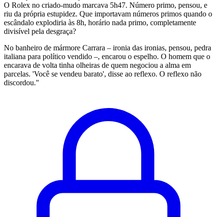
O Rolex no criado-mudo marcava 5h47. Número primo, pensou, e
riu da própria estupidez. Que importavam números primos quando o
escândalo explodiria às 8h, horário nada primo, completamente
divisível pela desgraça?
No banheiro de mármore Carrara – ironia das ironias, pensou, pedra
italiana para político vendido –, encarou o espelho. O homem que o
encarava de volta tinha olheiras de quem negociou a alma em
parcelas. 'Você se vendeu barato', disse ao reflexo. O reflexo não
discordou."