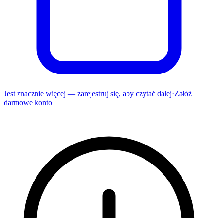
Jest znacznie więcej — zarejestruj się, aby czytać dalej
·
Załóż
darmowe konto