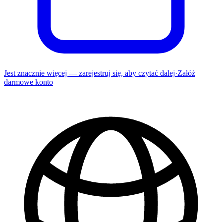
Jest znacznie więcej — zarejestruj się, aby czytać dalej
·
Załóż
darmowe konto