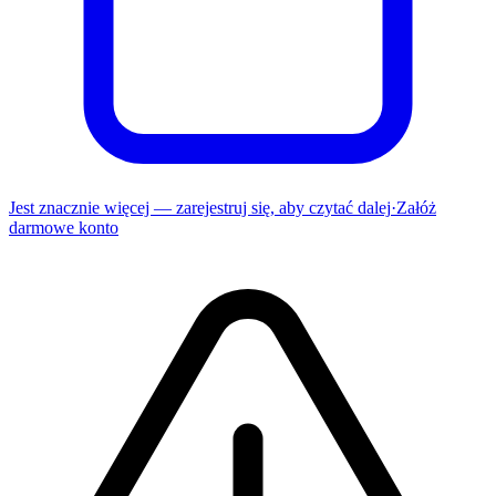
Jest znacznie więcej — zarejestruj się, aby czytać dalej
·
Załóż
darmowe konto