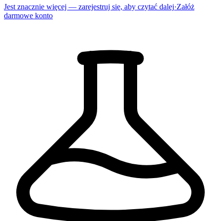
Jest znacznie więcej — zarejestruj się, aby czytać dalej
·
Załóż
darmowe konto