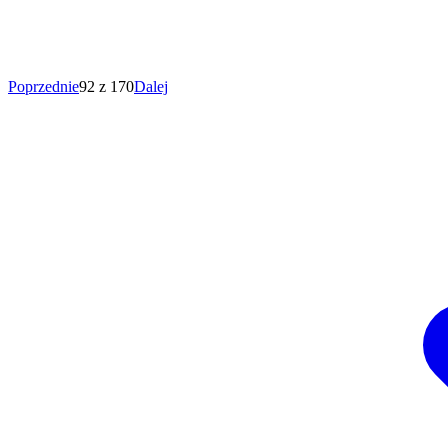
Poprzednie
92 z 170
Dalej