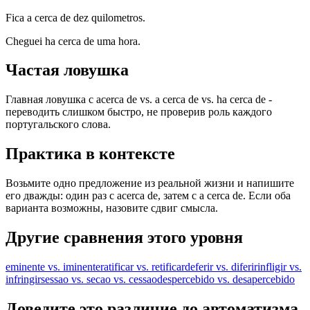
Fica a cerca de dez quilometros.
Cheguei ha cerca de uma hora.
Частая ловушка
Главная ловушка с acerca de vs. a cerca de vs. ha cerca de -
переводить слишком быстро, не проверив роль каждого
португальского слова.
Практика в контексте
Возьмите одно предложение из реальной жизни и напишите
его дважды: один раз с acerca de, затем с a cerca de. Если оба
варианта возможны, назовите сдвиг смысла.
Другие сравнения этого уровня
eminente vs. iminente
ratificar vs. retificar
deferir vs. diferir
infligir vs.
infringir
sessao vs. secao vs. cessao
despercebido vs. desapercebido
Доведите это различие до автоматизма