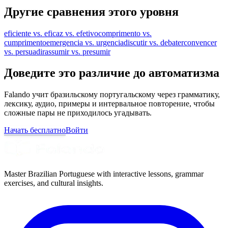
Другие сравнения этого уровня
eficiente vs. eficaz vs. efetivo
comprimento vs.
cumprimento
emergencia vs. urgencia
discutir vs. debater
convencer
vs. persuadir
assumir vs. presumir
Доведите это различие до автоматизма
Falando учит бразильскому португальскому через грамматику,
лексику, аудио, примеры и интервальное повторение, чтобы
сложные пары не приходилось угадывать.
Начать бесплатно
Войти
Master Brazilian Portuguese with interactive lessons, grammar
exercises, and cultural insights.