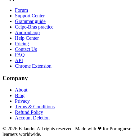
Forum
Support Center
Grammar guide
Celpe-Bras practice
Android app
Help Center
Pricing
Contact Us
FAQ
API
Chrome Extension
Company
About
Blog
Privacy
Terms & Conditions
Refund Policy
Account Deletion
© 2026 Falando. All rights reserved. Made with ❤ for Portuguese
learners worldwide.