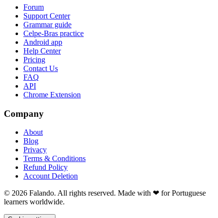
Forum
Support Center
Grammar guide
Celpe-Bras practice
Android app
Help Center
Pricing
Contact Us
FAQ
API
Chrome Extension
Company
About
Blog
Privacy
Terms & Conditions
Refund Policy
Account Deletion
© 2026 Falando. All rights reserved. Made with ❤ for Portuguese
learners worldwide.