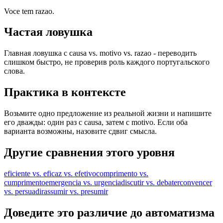
Voce tem razao.
Частая ловушка
Главная ловушка с causa vs. motivo vs. razao - переводить
слишком быстро, не проверив роль каждого португальского
слова.
Практика в контексте
Возьмите одно предложение из реальной жизни и напишите
его дважды: один раз с causa, затем с motivo. Если оба
варианта возможны, назовите сдвиг смысла.
Другие сравнения этого уровня
eficiente vs. eficaz vs. efetivo
comprimento vs.
cumprimento
emergencia vs. urgencia
discutir vs. debater
convencer
vs. persuadir
assumir vs. presumir
Доведите это различие до автоматизма