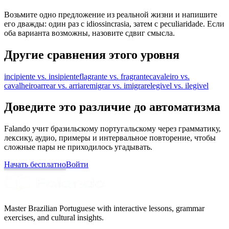
Возьмите одно предложение из реальной жизни и напишите
его дважды: один раз с idiossincrasia, затем с peculiaridade. Если
оба варианта возможны, назовите сдвиг смысла.
Другие сравнения этого уровня
incipiente vs. insipiente
flagrante vs. fragrante
cavaleiro vs.
cavalheiro
arrear vs. arriar
emigrar vs. imigrar
elegivel vs. ilegivel
Доведите это различие до автоматизма
Falando учит бразильскому португальскому через грамматику,
лексику, аудио, примеры и интервальное повторение, чтобы
сложные пары не приходилось угадывать.
Начать бесплатно
Войти
Master Brazilian Portuguese with interactive lessons, grammar
exercises, and cultural insights.