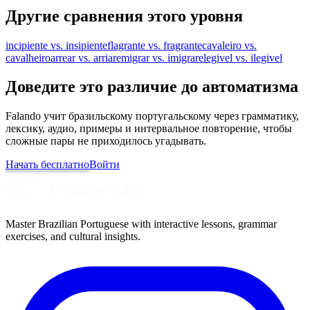
Другие сравнения этого уровня
incipiente vs. insipiente
flagrante vs. fragrante
cavaleiro vs.
cavalheiro
arrear vs. arriar
emigrar vs. imigrar
elegivel vs. ilegivel
Доведите это различие до автоматизма
Falando учит бразильскому португальскому через грамматику,
лексику, аудио, примеры и интервальное повторение, чтобы
сложные пары не приходилось угадывать.
Начать бесплатно
Войти
Master Brazilian Portuguese with interactive lessons, grammar
exercises, and cultural insights.