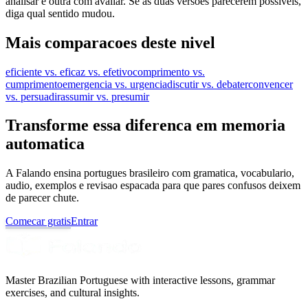
analisar e outra com avaliar. Se as duas versões parecerem possíveis,
diga qual sentido mudou.
Mais comparacoes deste nivel
eficiente vs. eficaz vs. efetivo
comprimento vs.
cumprimento
emergencia vs. urgencia
discutir vs. debater
convencer
vs. persuadir
assumir vs. presumir
Transforme essa diferenca em memoria
automatica
A Falando ensina portugues brasileiro com gramatica, vocabulario,
audio, exemplos e revisao espacada para que pares confusos deixem
de parecer chute.
Comecar gratis
Entrar
Master Brazilian Portuguese with interactive lessons, grammar
exercises, and cultural insights.