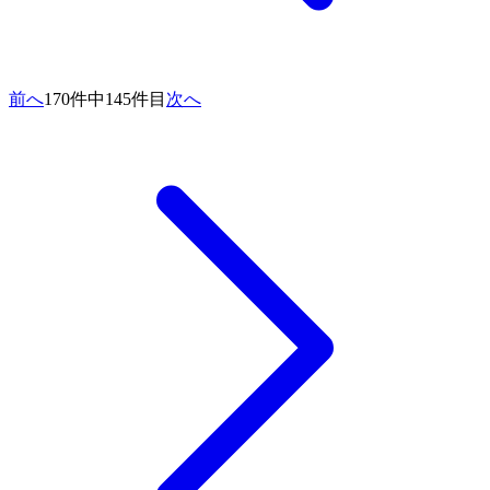
前へ
170件中145件目
次へ