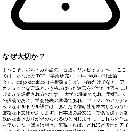
なぜ大切か？
ようこそ、ポルトガル語の「言語オリンピック」へ — ここ
では、あなたの TCC（卒業研究）、dissertação（修士論
文）、artigo científico（学術論文）が、内容だけでなく、ア
カデミックな言説という格式ばった迷宮をどれだけ巧みに歩
けるかで評価されるのです！ 大学の課題であれ、学術誌へ
の投稿であれ、学会発表の準備であれ、ブラジルのアカデミ
ックなポルトガル語には、あなたの信頼性を左右しかねない
厳格な不文律があります。日本語の論文に「である調」と客
観的な書きぶりが求められるのと同じように、これらの作法
を使いこなせば扉は開き、無視すれば、どれほど優れたアイ