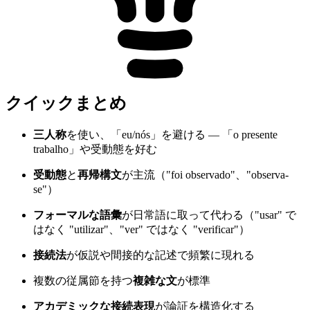
クイックまとめ
三人称
を使い、「eu/nós」を避ける — 「o presente
trabalho」や受動態を好む
受動態
と
再帰構文
が主流（"foi observado"、"observa-
se"）
フォーマルな語彙
が日常語に取って代わる（"usar" で
はなく "utilizar"、"ver" ではなく "verificar"）
接続法
が仮説や間接的な記述で頻繁に現れる
複数の従属節を持つ
複雑な文
が標準
アカデミックな接続表現
が論証を構造化する