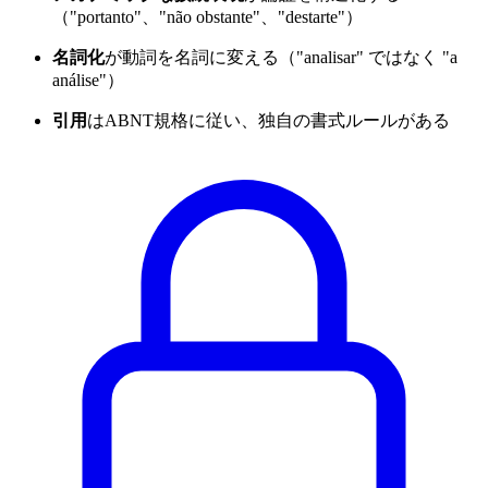
（"portanto"、"não obstante"、"destarte"）
名詞化
が動詞を名詞に変える（"analisar" ではなく "a
análise"）
引用
はABNT規格に従い、独自の書式ルールがある