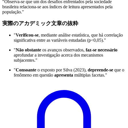
"Observa-se que um dos desafios enfrentados pela sociedade
brasileira relaciona-se aos índices de leitura apresentados pela
população."
実際のアカデミック文章の抜粋
"
Verificou-se
, mediante análise estatística, que há correlação
significativa entre as variáveis estudadas (p<0,05)."
"
Não obstante
os avanços observados,
faz-se necessário
aprofundar a investigação acerca dos mecanismos
subjacentes."
"
Consoante
o exposto por Silva (2023),
depreende-se
que o
fenômeno em questão
apresenta
múltiplas facetas."