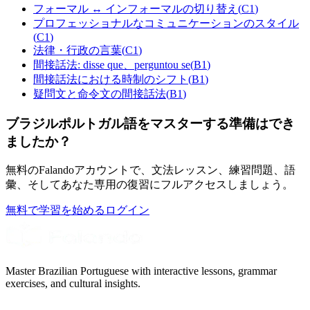
フォーマル ↔ インフォーマルの切り替え
(
C1
)
プロフェッショナルなコミュニケーションのスタイル
(
C1
)
法律・行政の言葉
(
C1
)
間接話法: disse que、perguntou se
(
B1
)
間接話法における時制のシフト
(
B1
)
疑問文と命令文の間接話法
(
B1
)
ブラジルポルトガル語をマスターする準備はでき
ましたか？
無料のFalandoアカウントで、文法レッスン、練習問題、語
彙、そしてあなた専用の復習にフルアクセスしましょう。
無料で学習を始める
ログイン
Master Brazilian Portuguese with interactive lessons, grammar
exercises, and cultural insights.