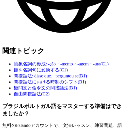
関連トピック
抽象名詞の形成: -ção・-mento・-agem・-ura
(
C1
)
節を名詞句に変換する
(
C1
)
間接話法: disse que、perguntou se
(
B1
)
間接話法における時制のシフト
(
B1
)
疑問文と命令文の間接話法
(
B1
)
自由間接話法
(
C2
)
ブラジルポルトガル語をマスターする準備はでき
ましたか？
無料のFalandoアカウントで、文法レッスン、練習問題、語