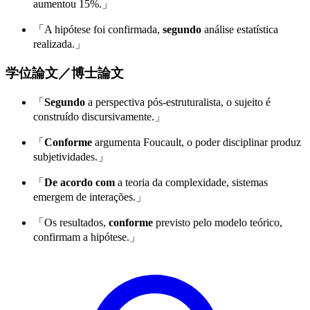
aumentou 15%.」
「A hipótese foi confirmada,
segundo
análise estatística
realizada.」
学位論文／博士論文
「
Segundo
a perspectiva pós-estruturalista, o sujeito é
construído discursivamente.」
「
Conforme
argumenta Foucault, o poder disciplinar produz
subjetividades.」
「
De acordo com
a teoria da complexidade, sistemas
emergem de interações.」
「Os resultados,
conforme
previsto pelo modelo teórico,
confirmam a hipótese.」