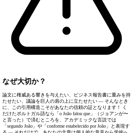
なぜ大切か？
論文に権威ある響きを与えたい、ビジネス報告書に重みを持
たせたい、議論を巨人の肩の上に立たせたい — そんなとき
に、この引用構造こそがあなたの信頼の証となります！ く
だけたポルトガル語なら「o João falou que」（ジョアンが〜
と言った）で済むところを、アカデミックな言説では
「segundo João」や「conforme estabelecido por João」と表現す
る — それだけで、あなたの文章は個人的な意見から学術へ