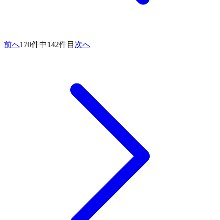
前へ
170件中142件目
次へ