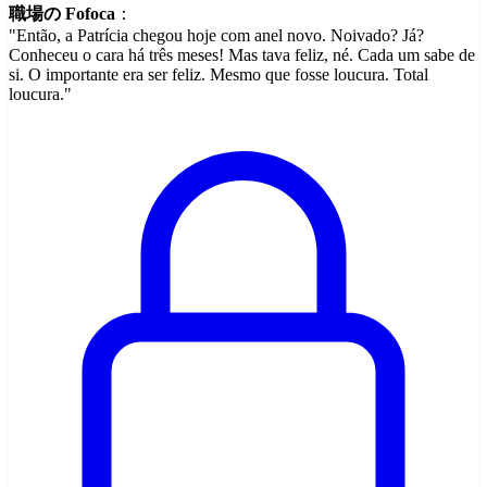
職場の Fofoca
：
"Então, a Patrícia chegou hoje com anel novo. Noivado? Já?
Conheceu o cara há três meses! Mas tava feliz, né. Cada um sabe de
si. O importante era ser feliz. Mesmo que fosse loucura. Total
loucura."