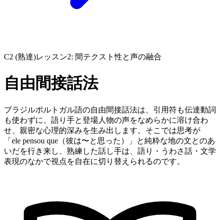
C2 (熟達)
レッスン2: 間テクスト性と声の融合
自由間接話法
ブラジルポルトガル語の自由間接話法は、引用符も伝達動詞
も使わずに、語り手と登場人物の声をなめらかに溶け合わ
せ、親密な心理的深みを生み出します。そこでは思考が
「ele pensou que（彼は〜と思った）」と純粋な地の文とのあ
いだを行き来し、熟練した話し手は、語り・うわさ話・文学
表現のなかで視点を自在に切り替えられるのです。