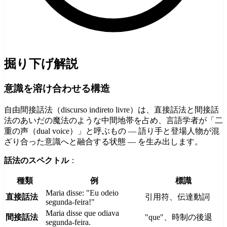
掘り下げ解説
意識を溶け合わせる構造
自由間接話法（discurso indireto livre）は、直接話法と間接話
法のあいだの魔法のような中間地帯を占め、言語学者が「二
重の声（dual voice）」と呼ぶもの — 語り手と登場人物が混
ざり合った意識へと融合する状態 — を生み出します。
話法のスペクトル
：
種類
例
標識
Maria disse: "Eu odeio
直接話法
引用符、伝達動詞
segunda-feira!"
Maria disse que odiava
間接話法
"que"、時制の後退
segunda-feira.