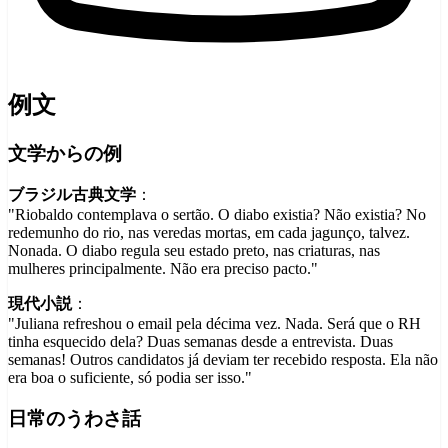
例文
文学からの例
ブラジル古典文学
：
"Riobaldo contemplava o sertão. O diabo existia? Não existia? No
redemunho do rio, nas veredas mortas, em cada jagunço, talvez.
Nonada. O diabo regula seu estado preto, nas criaturas, nas
mulheres principalmente. Não era preciso pacto."
現代小説
：
"Juliana refreshou o email pela décima vez. Nada. Será que o RH
tinha esquecido dela? Duas semanas desde a entrevista. Duas
semanas! Outros candidatos já deviam ter recebido resposta. Ela não
era boa o suficiente, só podia ser isso."
日常のうわさ話