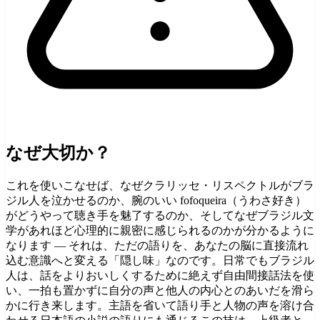
なぜ大切か？
これを使いこなせば、なぜクラリッセ・リスペクトルがブラ
ジル人を泣かせるのか、腕のいい fofoqueira（うわさ好き）
がどうやって聴き手を魅了するのか、そしてなぜブラジル文
学があれほど心理的に親密に感じられるのかが分かるように
なります — それは、ただの語りを、あなたの脳に直接流れ
込む意識へと変える「隠し味」なのです。日常でもブラジル
人は、話をよりおいしくするために絶えず自由間接話法を使
い、一拍も置かずに自分の声と他人の内心とのあいだを滑ら
かに行き来します。主語を省いて語り手と人物の声を溶け合