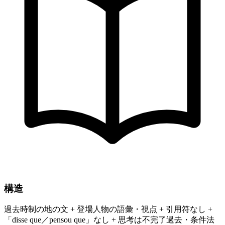
構造
過去時制の地の文 + 登場人物の語彙・視点 + 引用符なし +
「disse que／pensou que」なし + 思考は不完了過去・条件法