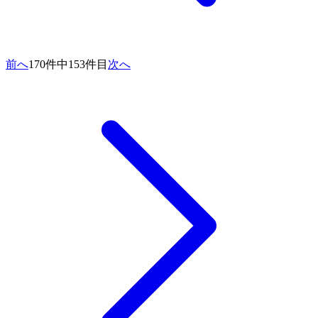
前へ
170件中153件目
次へ