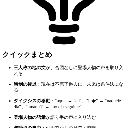
クイックまとめ
三人称の地の文
が、合図なしに登場人物の声を取り入
れる
時制の後退
：現在は不完了過去に、未来は条件法にな
る
ダイクシスの移動
："aqui" → "ali"、"hoje" → "naquele
dia"、"amanhã" → "no dia seguinte"
登場人物の語彙
が語り手の声に入り込む
句読点の自由
：引用符なしの疑問・感嘆