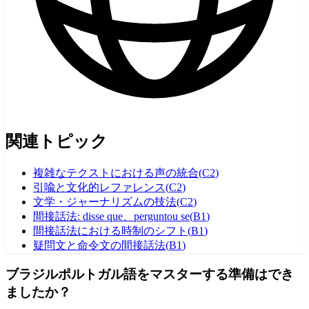
関連トピック
複雑なテクストにおける声の統合
(
C2
)
引喩と文化的レファレンス
(
C2
)
文学・ジャーナリズムの技法
(
C2
)
間接話法: disse que、perguntou se
(
B1
)
間接話法における時制のシフト
(
B1
)
疑問文と命令文の間接話法
(
B1
)
ブラジルポルトガル語をマスターする準備はでき
ましたか？