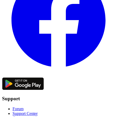
Support
Forum
Support Center