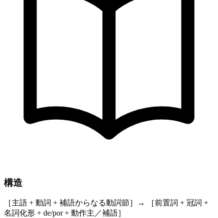
構造
［主語 + 動詞 + 補語からなる動詞節］→ ［前置詞 + 冠詞 +
名詞化形 + de/por + 動作主／補語］