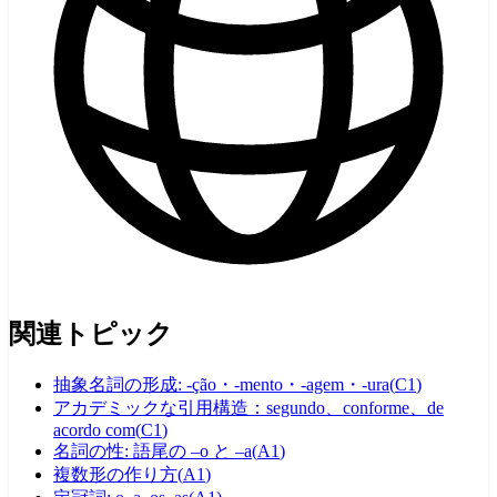
関連トピック
抽象名詞の形成: -ção・-mento・-agem・-ura
(
C1
)
アカデミックな引用構造：segundo、conforme、de
acordo com
(
C1
)
名詞の性: 語尾の –o と –a
(
A1
)
複数形の作り方
(
A1
)