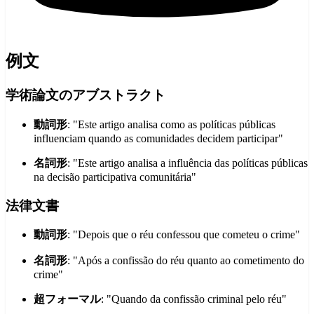
例文
学術論文のアブストラクト
動詞形
: "Este artigo analisa como as políticas públicas
influenciam quando as comunidades decidem participar"
名詞形
: "Este artigo analisa a influência das políticas públicas
na decisão participativa comunitária"
法律文書
動詞形
: "Depois que o réu confessou que cometeu o crime"
名詞形
: "Após a confissão do réu quanto ao cometimento do
crime"
超フォーマル
: "Quando da confissão criminal pelo réu"