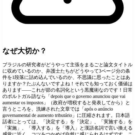
なぜ大切か？
ブラジルの研究者がどうやって主張をまるごと論文タイトル
に収めているのか、弁護士たちがどうやって3ページ分の条
件を1段落に詰め込んでいるのか、不思議に思ったことはあ
りますか？たぶんないですよね！それでも知っておく価値は
あります——これが節の名詞化という黒魔術なのです！日常
のポルトガル語なら「depois que o governo anunciou que vai
aumentar os impostos」（政府が増税すると発表してから）と
言うところを、洗練された文章では「após o anúncio
governamental de aumento tributário」に圧縮されます。日本語
話者にとっては、「決定する」を「決定」、「実施する」を
「実施」、「導入する」を「導入」と漢語名詞で言い換える
感覚に近く、コツをつかめば自然に感じられるはずです。こ