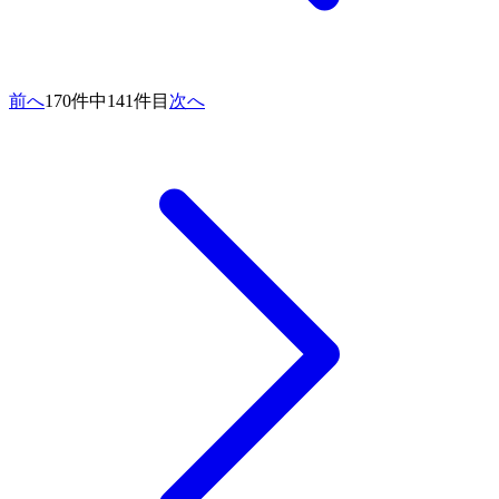
前へ
170件中141件目
次へ