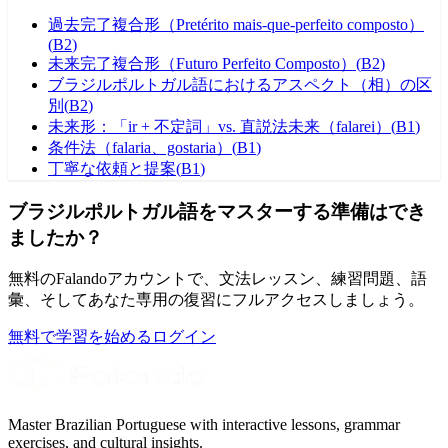
過去完了複合形（Pretérito mais-que-perfeito composto）
(
B2
)
未来完了複合形（Futuro Perfeito Composto）
(
B2
)
ブラジルポルトガル語におけるアスペクト（相）の区
別
(
B2
)
未来形：「ir + 不定詞」vs. 直説法未来（falarei）
(
B1
)
条件法（falaria、gostaria）
(
B1
)
丁寧な依頼と提案
(
B1
)
ブラジルポルトガル語をマスターする準備はでき
ましたか？
無料のFalandoアカウントで、文法レッスン、練習問題、語
彙、そしてあなた専用の復習にフルアクセスしましょう。
無料で学習を始める
ログイン
Master Brazilian Portuguese with interactive lessons, grammar
exercises, and cultural insights.