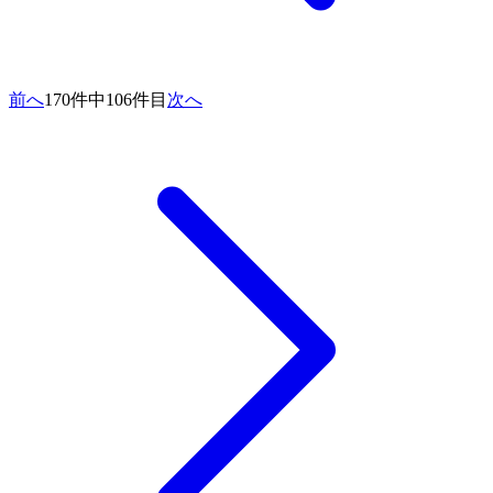
前へ
170件中106件目
次へ