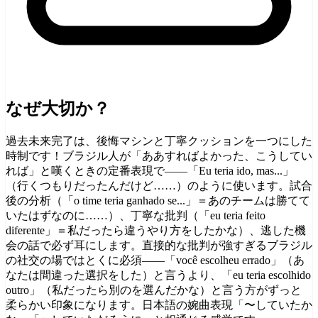
なぜ大切か？
過去未来完了は、後悔マシンと丁寧クッションを一つにした
時制です！ブラジル人が「ああすればよかった、こうしてい
れば」と嘆くときの定番表現で——「Eu teria ido, mas...」
（行くつもりだったんだけど……）のように使います。試合
後の分析（「o time teria ganhado se...」＝あのチームは勝てて
いたはずなのに……）、丁寧な批判（「eu teria feito
diferente」＝私だったら違うやり方をしたかな）、逃した機
会の話で必ず耳にします。直接的な批判が強すぎるブラジル
の社交の場ではとくに必須——「você escolheu errado」（あ
なたは間違った選択をした）と言うより、「eu teria escolhido
outro」（私だったら別のを選んだかな）と言う方がずっと
柔らかい印象になります。日本語の婉曲表現「〜していたか