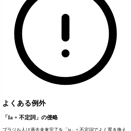
よくある例外
「Ia + 不定詞」の侵略
ブラジル人は過去未来完了を「ia」+ 不定詞でよく置き換え