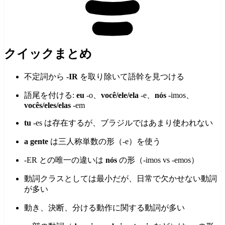
クイックまとめ
不定詞から
-IR
を取り除いて語幹を見つける
語尾を付ける:
eu
-o、
você/ele/ela
-e、
nós
-imos、
vocês/eles/elas
-em
tu
-es は存在するが、ブラジルではあまり使われない
a gente
は三人称単数の形（-e）を使う
-ER との唯一の違いは
nós
の形（-imos vs -emos）
動詞クラスとしては最小だが、日常で欠かせない動詞
が多い
動き、決断、分ける動作に関する動詞が多い