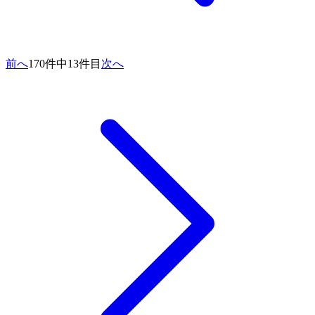
前へ
170件中13件目
次へ