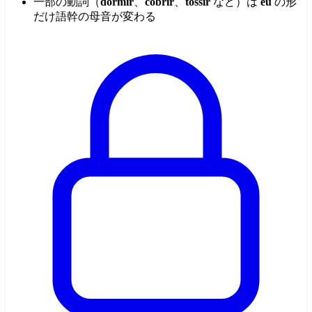
一部の動詞（
dormir
、
cobrir
、
tossir
など）は
eu
の形
だけ語幹の母音が変わる