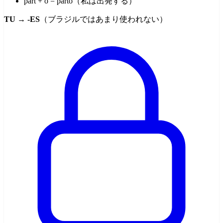
part + o = parto（私は出発する）
TU → -ES
（ブラジルではあまり使われない）