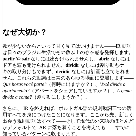
なぜ大切か？
数が少ないからといって甘く見てはいけません——-IR 動詞
は日々のブラジル生活でその数以上の存在感を発揮します。
partir
や
sair
なしには出かけられませんし、
abrir
なしには
ドアも窓も開けられません。
dividir
なしには割り勘もケー
キの取り分けもできず、
decidir
なしには計画も立てられま
せん。これらの動詞は日常のあらゆる場面に登場します——
Que horas você parte?
（何時に出ますか？）、
Você divide o
apartamento?
（アパートをシェアしていますか？）、
A gente
divide a conta?
（割り勘にしようか？）。
さらに、-IR を終えれば、ポルトガル語の規則動詞三つの活
用すべてを身につけたことになります。ここから先、新しく
出会う規則動詞はすべて——そして現代の外来語のほとんど
がデフォルトで -AR に落ち着くことを考えても——すでに
知っているパターンに収まります。