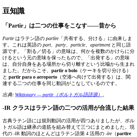
豆知識
「Partir」は二つの仕事をこなす——昔から
Partir
はラテン語の
partīre
「共有する、分ける」に由来しま
す。これは英語の
part
、
party
、
particle
、
apartment
と同じ語
源です。「割る／切る」の意味は、何かを複数のかけらに分
けるという元の意味を保ったもので、「出発する」の意味
は、自分自身をある場所から切り離すという比喩から生まれ
ました。だからこそ、
partir o bolo
（ケーキを切り分ける）
と
partir para o aeroporto
（空港へ向けて出発する）は、関
連する二つの仕事を同じ動詞がこなしているのです。
出典:
Wiktionary — partir（ポルトガル語語源）
。
-IR クラスはラテン語の二つの活用が合流した結果
古典ラテン語には規則動詞の活用が四つありましたが、ポル
トガル語は継承の道筋を組み替えて三つにまとめました。現
代の -IR 動詞のほとんどはラテン語第 4 活用の
-īre
（
partīre