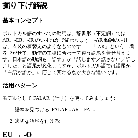
掘り下げ解説
基本コンセプト
ポルトガル語のすべての動詞は、辞書形（不定詞）では -
AR、-ER、-IR のいずれかで終わります。-AR 動詞の活用
は、衣装の着替えのようなものです——「-AR」という上着
を脱がせて、動作の主語に合わせて違う語尾を着せ替えま
す。日本語の動詞も「話す」が「話します／話さない／話し
ました」と語尾が変化しますが、ポルトガル語では語尾が
「主語が誰か」に応じて変わる点が大きな違いです。
活用パターン
モデルとして FALAR（話す）を使ってみましょう:
語幹を見つける: FALAR - AR = FAL-
適切な語尾を付ける:
EU → -O