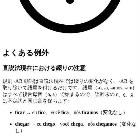
よくある例外
直説法現在における綴りの注意
規則 -AR 動詞は直説法現在では綴りの変化がなく、-AR を
取り除いて語尾を付けるだけです。語尾（-o, -a, -amos, -am）
はすべて後舌母音（o, a）で始まるので、語幹末の c、ç、g
は不定詞と同じ音を保ちます:
ficar
→ eu
fico
、você
fica
、nós
ficamos
（変化なし）
chegar
→ eu
chego
、você
chega
、nós
chegamos
（変化な
し）