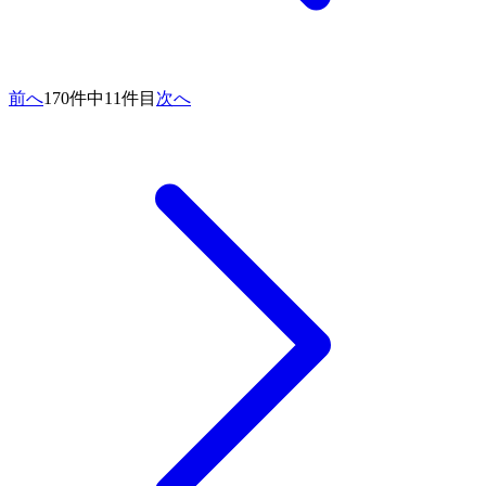
前へ
170件中11件目
次へ