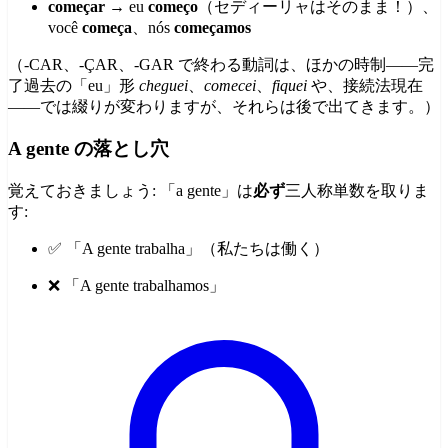
começar
→ eu
começo
（セディーリャはそのまま！）、
você
começa
、nós
começamos
（-CAR、-ÇAR、-GAR で終わる動詞は、ほかの時制——完
了過去の「eu」形
cheguei
、
comecei
、
fiquei
や、接続法現在
——では綴りが変わりますが、それらは後で出てきます。）
A gente の落とし穴
覚えておきましょう: 「a gente」は
必ず
三人称単数を取りま
す:
✅ 「A gente trabalha」（私たちは働く）
❌ 「A gente trabalhamos」