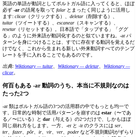
英語の単語が動詞としてポルトガル語に入ってくると、ほぼ
必ず
-ar
の語尾を取って
falar
とまったく同じように活用し
ます:
clicar
（クリックする）、
deletar
（削除する）、
tuitar
（ツイートする）、
escanear
（スキャンする）、
resetar
（リセットする）。日本語で「タップする」「ググ
る」のように外来語が動詞化するのと似ていますね。-ar パ
ターンを身につけることは、すでに存在する動詞を覚えるだ
けでなく、これから生まれる新しい外来動詞すべてのテンプ
レートを手に入れることでもあるのです。
出典:
Wiktionary — tuitar
、
Wiktionary — deletar
、
Wiktionary —
clicar
。
何百もある -ar 動詞のうち、本当に不規則なのは
たった2つ
-ar 類はポルトガル語の3つの活用群の中でもっとも均一で
す。日常的な時制で活用パターンを崩すのは
estar
（〜であ
る／〜にいる）と
dar
（与える）の2つだけで、しかもほぼ
同じ崩れ方をします。一方、-er と -ir のクラスには
ser
、
ter
、
fazer
、
pôr
、
ir
、
vir
、
ver
、
poder
など不規則動詞がずらり