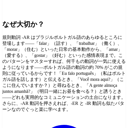
なぜ大切か？
規則動詞 -AR はブラジルポルトガル語のあらゆるところに
登場します——「falar」（話す）、「trabalhar」（働く）、
「morar」（住む）といった日常の基本動作から、「amar」
（愛する）、「gostar」（好む）といった感情表現まで。こ
のパターンをマスターすれば、何千もの動詞が一気に使える
ようになります——ポルトガル語の動詞の約 70% がこの規
則に従っているからです！「Eu falo português」（私はポルト
ガル語を話します）と伝えるとき、「Você mora aqui?」（こ
こに住んでいますか？）と尋ねるとき、「A gente almoça
juntos amanhã?」（明日一緒にお昼を食べる？）と誘うとき
——どれも実用的なコミュニケーションの土台になります。
さらに、-AR 動詞を押さえれば、-ER と -IR 動詞も似たパタ
ーンなのでぐっと楽に学べます。