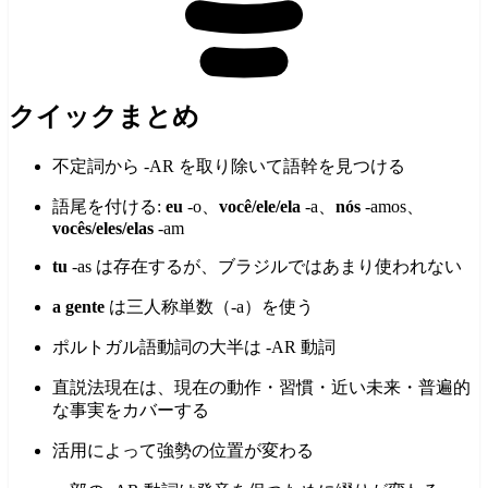
クイックまとめ
不定詞から -AR を取り除いて語幹を見つける
語尾を付ける:
eu
-o、
você/ele/ela
-a、
nós
-amos、
vocês/eles/elas
-am
tu
-as は存在するが、ブラジルではあまり使われない
a gente
は三人称単数（-a）を使う
ポルトガル語動詞の大半は -AR 動詞
直説法現在は、現在の動作・習慣・近い未来・普遍的
な事実をカバーする
活用によって強勢の位置が変わる