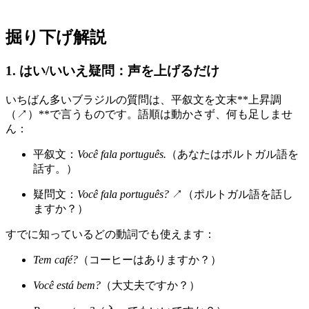
掘り下げ解説
1. はい/いいえ疑問：声を上げるだけ
いちばん多いブラジルの質問は、平叙文を文末**上昇調
（↗）**で言うものです。語順は動かさず、何も足しませ
ん：
平叙文：
Você fala português.
（あなたはポルトガル語を
話す。）
疑問文：
Você fala português?
↗（ポルトガル語を話し
ますか？）
すでに知っているどの動詞でも使えます：
Tem café?
（コーヒーはありますか？）
Você está bem?
（大丈夫ですか？）