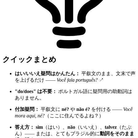
クイックまとめ
はい/いいえ疑問はかんたん：
平叙文のまま、文末で声
を上げるだけ ——
Você fala português?
↗
"do/does" は不要：
ポルトガル語に疑問用の助動詞は
ありません。
付加疑問：
平叙文に
né?
や
não é?
を付ける ——
Você
mora aqui, né?
（ここに住んでるよね？）
答え方：
sim
（はい）、
não
（いいえ）、
talvez
（たぶ
ん）—— または、とてもブラジル的に
動詞をそのまま