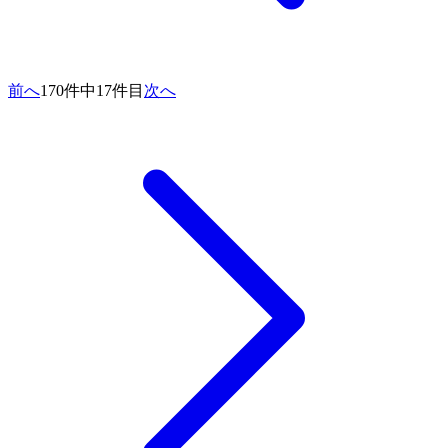
前へ
170件中17件目
次へ