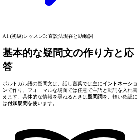
A1 (初級)
レッスン3: 直説法現在と助動詞
基本的な疑問文の作り方と応
答
ポルトガル語の疑問文は、話し言葉では主に
イントネーショ
ン
で作り、フォーマルな場面では任意で主語と動詞を入れ替
えます。具体的な情報を尋ねるときは
疑問詞
を、軽い確認に
は
付加疑問
を使います。