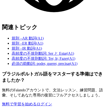
関連トピック
規則 –AR 動詞
(
A1
)
規則 –ER 動詞
(
A1
)
規則 –IR 動詞
(
A1
)
高頻度の不規則動詞: Ser と Estar
(
A1
)
高頻度の不規則動詞: Ter; Ir; Fazer
(
A1
)
必須の助動詞: poder, querer, precisar
(
A1
)
ブラジルポルトガル語をマスターする準備はでき
ましたか？
無料のFalandoアカウントで、文法レッスン、練習問題、語
彙、そしてあなた専用の復習にフルアクセスしましょう。
無料で学習を始める
ログイン