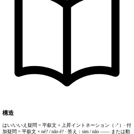
構造
はい/いいえ疑問 = 平叙文 + 上昇イントネーション（↗）· 付
加疑問 = 平叙文 + né? / não é? · 答え：sim / não —— または動