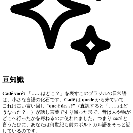
豆知識
Cadê você?
「……はどこ？」を表すこのブラジルの日常語
は、小さな言語の化石です。
Cadê
は
quede
から来ていて、
これは古い言い回し
"que é de…?"
（直訳すると「……はど
うなった？」）が話し言葉ですり減った形で、昔は人や物が
どこへ行ったかを尋ねるのに使われました。つまり
cadê
と
言うたびに、あなたは何世紀も前のポルトガル語をそっと話
しているのです。