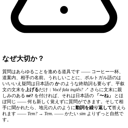
なぜ大切か？
質問はあらゆることを進める道具です —— コーヒー一杯、
道案内、相手の名前。うれしいことに、ポルトガル語のは
い/いいえ疑問は日本語の
か
のような終助詞も要らず、平叙
文の文末を
上げる
だけ：
Você fala inglês?
↗ さらに文末に親
しみのある
né?
を付ければ、それは日本語の
「〜ね」
とほ
ぼ同じ —— 何も新しく覚えずに質問ができます。そして相
手に聞かれたら、地元の人のように
動詞を繰り返して
答えら
れます ——
Tem? → Tem.
—— かたい
sim
よりずっと自然で
す。