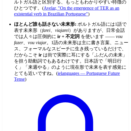
ルトガル語と区別する、もっともわかりやすい特徴の
ひとつです。(
Avelar, "On the emergence of TER as an
existential verb in Brazilian Portuguese"
)
ほとんど誰も話さない未来形:
ポルトガル語には1語で
表す未来形（
farei
、
viajarei
）がありますが、日常会話
では人々は圧倒的に
ir + 不定詞
を使います ——
vou
fazer
、
vou viajar
。1語の未来形は主に書き言葉、ニュー
ス、フォーマルなスピーチに生き残っているだけで、
だからこそ
ir
は街で実際に耳にする「ふだんの未来」
を担う助動詞でもあるわけです。日本語で「明日行
く」「来週やる」のように現在形で未来を表す感覚に
とても近いですね。(
ielanguages — Portuguese Future
Tense
)