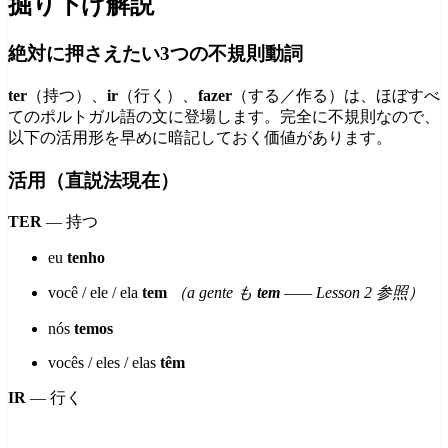
掘り下げ解説
絶対に押さえたい3つの不規則動詞
ter
（持つ）、
ir
（行く）、
fazer
（する／作る）は、ほぼすべ
てのポルトガル語の文に登場します。完全に不規則なので、
以下の活用形を早めに暗記しておく価値があります。
活用（直説法現在）
TER
— 持つ
eu
tenho
você / ele / ela
tem
（a gente も
tem
—— Lesson 2 参照）
nós
temos
vocês / eles / elas
têm
IR
— 行く