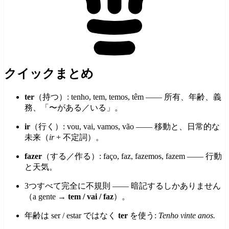
クイックまとめ
ter
（持つ）: tenho, tem, temos, têm —— 所有、年齢、義
務、「〜がある／いる」。
ir
（行く）: vou, vai, vamos, vão —— 移動と、日常的な
未来（
ir
+ 不定詞）。
fazer
（する／作る）: faço, faz, fazemos, fazem —— 行動
と天気。
3つすべて完全に不規則 —— 暗記するしかありません
（a gente →
tem / vai / faz
）。
年齢は ser / estar ではなく
ter
を使う:
Tenho vinte anos.