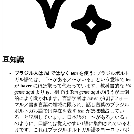
豆知識
ブラジル人は
há
ではなく
tem
を使う:
ブラジルポルト
ガル語では、「〜がある／〜がいる」という意味で
ter
が
haver
にほぼ取って代わっています。教科書的な
Há
gente aqui
よりも、街では
Tem gente aqui
のほうが圧倒
的によく聞かれます。言語学者は
haver
がほぼフォー
マル／書き言葉の領域に限られ、話し言葉のブラジル
ポルトガル語では存在を表す
tem
がほぼ独占してい
る、と説明しています。日本語の「〜がある／いる」
のように、口語では覚えやすい1語に集約されているわ
けです。これはブラジルポルトガル語をヨーロッパポ