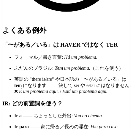
よくある例外
「〜がある／いる」は HAVER ではなく TER
フォーマル／書き言葉:
Há um problema.
ふだんのブラジル:
Tem
um problema.
（これを使う）
英語の "there is/are" や日本語の「〜がある／いる」は
tem
になります —— 決して ser や estar にはなりません:
❌
É um problema aqui.
/
Está um problema aqui.
IR: どの前置詞を使う？
Ir a
—— ちょっとした外出:
Vou ao cinema.
Ir para
—— 家に帰る／長めの滞在:
Vou para casa.