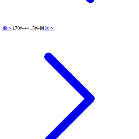
前へ
170件中15件目
次へ