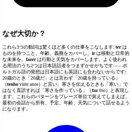
なぜ大切か？
これら3つの動詞は驚くほど多くの仕事をこなします:
ter
は
ものを持つこと、年齢、義務をカバーし、
ir
は移動と日常的
な未来を、
fazer
は行動と天気をカバーします。よく使われ
る用法のうち2つは日本語話者をつまずかせがちです——ポ
ルトガル語の発想は日本語にも英語にも合わないからです:
20歳のとき「20歳だ」とは言わず「20歳を持っている」
（
tenho
vinte anos）と言い、寒さを伝えるときも「寒い」で
はなく直訳すれば「寒さを作っている」（
faz
frio）と表現し
ます。これらのパターンをフレーズ単位で覚えてしまえば、
最初の会話から所有、予定、年齢、天気について話せるよう
になります。