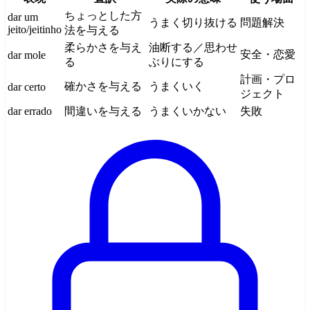
ちょっとした方
dar um
うまく切り抜ける
問題解決
jeito/jeitinho
法を与える
柔らかさを与え
油断する／思わせ
安全・恋愛
dar mole
る
ぶりにする
計画・プロ
確かさを与える
うまくいく
dar certo
ジェクト
dar errado
間違いを与える
うまくいかない
失敗