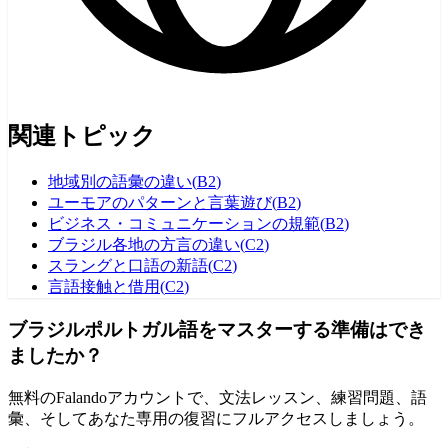
関連トピック
地域別の語彙の違い
(
B2
)
ユーモアのパターンと言葉遊び
(
B2
)
ビジネス・コミュニケーションの規範
(
B2
)
ブラジル各地の方言の違い
(
C2
)
スラングと口語の新語
(
C2
)
言語接触と借用
(
C2
)
ブラジルポルトガル語をマスターする準備はでき
ましたか？
無料のFalandoアカウントで、文法レッスン、練習問題、語
彙、そしてあなた専用の復習にフルアクセスしましょう。