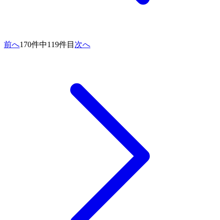
前へ
170件中119件目
次へ