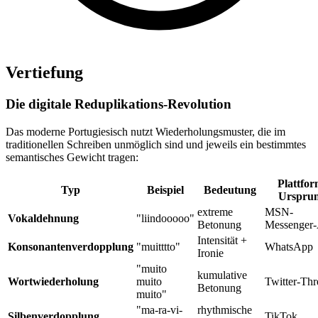
Vertiefung
Die digitale Reduplikations-Revolution
Das moderne Portugiesisch nutzt Wiederholungsmuster, die im
traditionellen Schreiben unmöglich sind und jeweils ein bestimmtes
semantisches Gewicht tragen:
Plattfor
Typ
Beispiel
Bedeutung
Urspru
extreme
MSN-
Vokaldehnung
"liindooooo"
Betonung
Messenger-
Intensität +
Konsonantenverdopplung
"muitttto"
WhatsApp
Ironie
"muito
kumulative
Wortwiederholung
muito
Twitter-Thr
Betonung
muito"
"ma-ra-vi-
rhythmische
Silbenverdopplung
TikTok