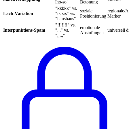
lho-so"
Betonung
"kkkkk" vs.
soziale
regionale/Al
Lach-Variation
"rsrsrs" vs.
Positionierung
Marker
"haushaus"
"!!!!!!!" vs.
emotionale
Interpunktions-Spam
"..." vs.
universell d
Abstufungen
",,,,,"