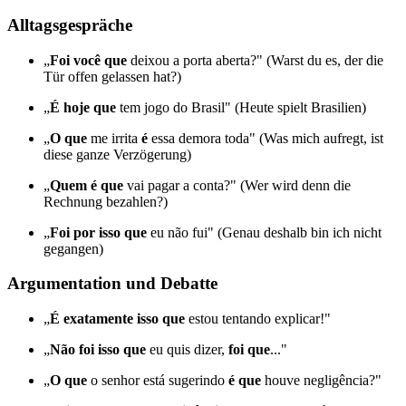
Alltagsgespräche
„
Foi você que
deixou a porta aberta?" (Warst du es, der die
Tür offen gelassen hat?)
„
É hoje que
tem jogo do Brasil" (Heute spielt Brasilien)
„
O que
me irrita
é
essa demora toda" (Was mich aufregt, ist
diese ganze Verzögerung)
„
Quem é que
vai pagar a conta?" (Wer wird denn die
Rechnung bezahlen?)
„
Foi por isso que
eu não fui" (Genau deshalb bin ich nicht
gegangen)
Argumentation und Debatte
„
É exatamente isso que
estou tentando explicar!"
„
Não foi isso que
eu quis dizer,
foi que
..."
„
O que
o senhor está sugerindo
é que
houve negligência?"