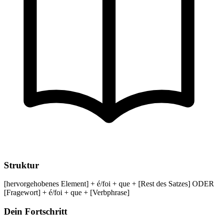
Struktur
[hervorgehobenes Element] + é/foi + que + [Rest des Satzes] ODER
[Fragewort] + é/foi + que + [Verbphrase]
Dein Fortschritt