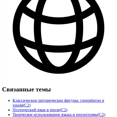
Связанные темы
Классические риторические фигуры: гипербатон и
хиазм
(
C2
)
Поэтический язык в прозе
(
C2
)
Творческое использование языка и неологизмы
(
C2
)