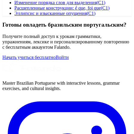
Изменение порядка слов для выделения
(
C1
)
Расщепленные конструкции: é que, foi que
(
C1
)
Эллипсис и изысканные опущения
(
C1
)
Готовы овладеть бразильским португальским?
Получите полный доступ к урокам грамматики,
упражнениям, лексике и персонализированному повторению
с бесплатным аккаунтом Falando.
Начать учиться бесплатно
Войти
Master Brazilian Portuguese with interactive lessons, grammar
exercises, and cultural insights.