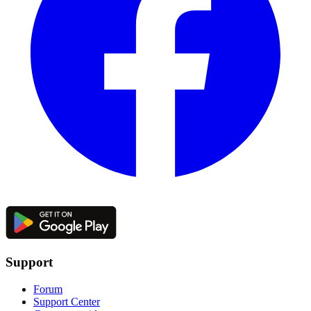
Support
Forum
Support Center