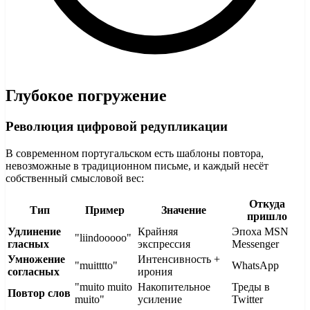
Глубокое погружение
Революция цифровой редупликации
В современном португальском есть шаблоны повтора,
невозможные в традиционном письме, и каждый несёт
собственный смысловой вес:
Откуда
Тип
Пример
Значение
пришло
Удлинение
Крайняя
Эпоха MSN
"liindooooo"
гласных
экспрессия
Messenger
Умножение
Интенсивность +
"muitttto"
WhatsApp
согласных
ирония
"muito muito
Накопительное
Треды в
Повтор слов
muito"
усиление
Twitter