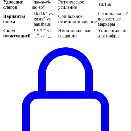
Удвоение
"ma-ra-vi-
Ритмическое
TikTok
слогов
lho-so"
усиление
"kkkkk" vs
Региональные/
Варианты
Социальное
"rsrsrs" vs
возрастные
смеха
позиционирование
"haushaus"
маркеры
Спам
"!!!!!!!" vs
Эмоциональные
Универсально
пунктуацией
"..." vs ",,,,,"
градации
для цифры