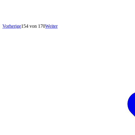
Vorherige
154 von 170
Weiter