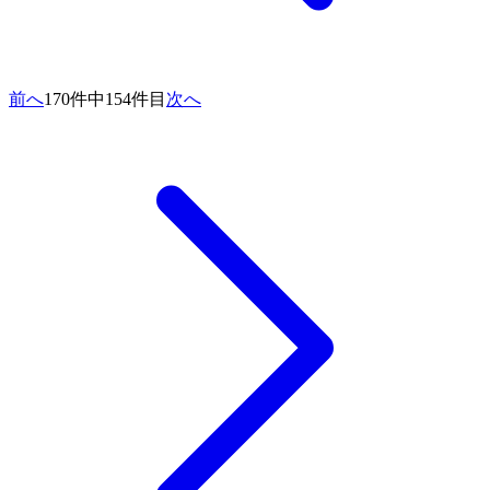
前へ
170件中154件目
次へ