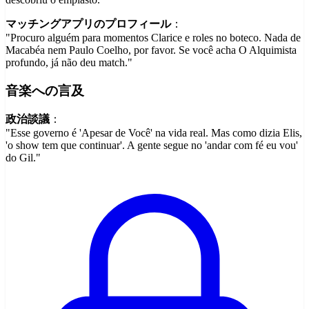
マッチングアプリのプロフィール
：
"Procuro alguém para momentos Clarice e roles no boteco. Nada de
Macabéa nem Paulo Coelho, por favor. Se você acha O Alquimista
profundo, já não deu match."
音楽への言及
政治談議
：
"Esse governo é 'Apesar de Você' na vida real. Mas como dizia Elis,
'o show tem que continuar'. A gente segue no 'andar com fé eu vou'
do Gil."