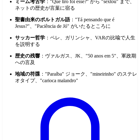
ミーム考古学
："Que tiro foi esse?" から "sextou" まで、
ネットの歴史が言葉に宿る
聖書由来のポルトガル語
："Tá pensando que é
Jesus?"、"Paciência de Jó" がいたるところに
サッカー哲学
：ペレ、ガリンシャ、VARの比喩で人生
を説明する
歴史の残響
：ヴァルガス、JK、"50 anos em 5"、軍政期
への言及
地域の符牒
："Paraíba" ジョーク、"mineirinho" のステレ
オタイプ、"carioca malandro"