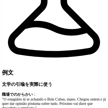
例文
文学の引喩を実際に使う
職場でのからかい
：
"O estagiário tá se achando o Brás Cubas, mano. Chegou ontem e já
quer dar opinião póstuma sobre tudo. Próximo vai dizer que
descobriu o emplasto."