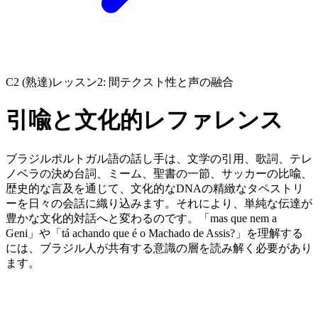
C2 (熟達)
レッスン2: 間テクスト性と声の融合
引喩と文化的レファレンス
ブラジルポルトガル語の話し手は、文学の引用、歌詞、テレ
ノベラの決め台詞、ミーム、聖書の一節、サッカーの比喩、
歴史的な言及を通じて、文化的なDNAの精緻なタペストリ
ーを日々の会話に織り込みます。それにより、単純な伝達が
豊かな文化的対話へと変わるのです。「mas que nem a
Geni」や「tá achando que é o Machado de Assis?」を理解する
には、ブラジル人が共有する意識の層を読み解く必要があり
ます。