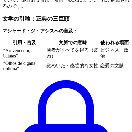
るのです。
文学の引喩：正典の三巨頭
マシャード・ジ・アシスへの言及
：
引用・言及
文脈での意味
使われる場面
勝者がすべてを得る（皮
ビジネス、政
"Ao vencedor, as
batatas"
肉）
治
"Olhos de cigana
謎めいた・蠱惑的な女性
恋愛の文脈
oblíqua"