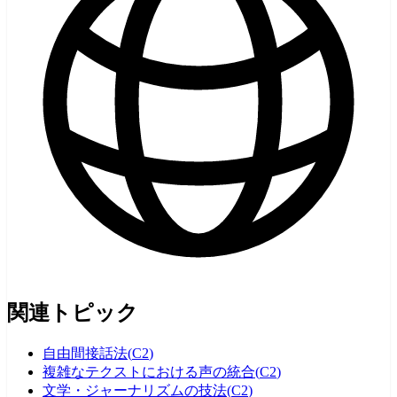
関連トピック
自由間接話法
(
C2
)
複雑なテクストにおける声の統合
(
C2
)
文学・ジャーナリズムの技法
(
C2
)