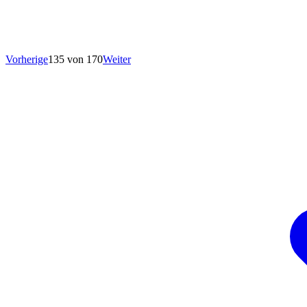
Vorherige
135 von 170
Weiter