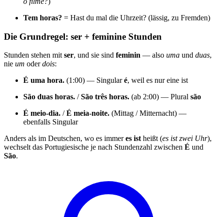
o filme?
)
Tem horas?
= Hast du mal die Uhrzeit? (lässig, zu Fremden)
Die Grundregel: ser + feminine Stunden
Stunden stehen mit
ser
, und sie sind
feminin
— also
uma
und
duas
,
nie
um
oder
dois
:
É uma hora.
(1:00) — Singular
é
, weil es nur eine ist
São duas horas.
/
São três horas.
(ab 2:00) — Plural
são
É meio-dia.
/
É meia-noite.
(Mittag / Mitternacht) —
ebenfalls Singular
Anders als im Deutschen, wo es immer
es ist
heißt (
es ist zwei Uhr
),
wechselt das Portugiesische je nach Stundenzahl zwischen
É
und
São
.