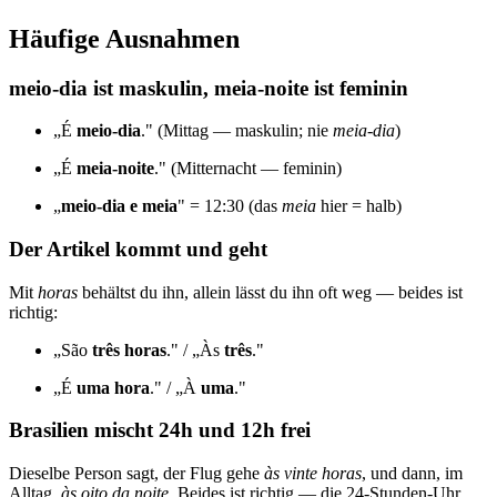
Häufige Ausnahmen
meio-dia ist maskulin, meia-noite ist feminin
„É
meio-dia
." (Mittag — maskulin; nie
meia-dia
)
„É
meia-noite
." (Mitternacht — feminin)
„
meio-dia e meia
" = 12:30 (das
meia
hier = halb)
Der Artikel kommt und geht
Mit
horas
behältst du ihn, allein lässt du ihn oft weg — beides ist
richtig:
„São
três horas
." / „Às
três
."
„É
uma hora
." / „À
uma
."
Brasilien mischt 24h und 12h frei
Dieselbe Person sagt, der Flug gehe
às vinte horas
, und dann, im
Alltag,
às oito da noite
. Beides ist richtig — die 24-Stunden-Uhr