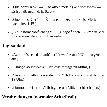
„Que horas são?" — „São oito e meia." (Wie spät ist es? —
Es ist halb neun, d. h. 8:30.)
„Que horas são?" — „É uma e quinze." (— Es ist Viertel
nach eins, 1:15.)
„A que horas você chega?" — „Chego às sete." (Um wie viel
Uhr kommst du an? — Um sieben.)
Tagesablauf
„Acordo às seis da manhã." (Ich wache um 6 Uhr morgens
auf.)
„Almoço ao meio-dia." (Ich esse mittags zu Mittag.)
„Saio do trabalho às seis da tarde." (Ich verlasse die Arbeit um
18 Uhr.)
„Durmo à meia-noite." (Ich gehe um Mitternacht schlafen.)
Verabredungen (normaler Schreibstil)