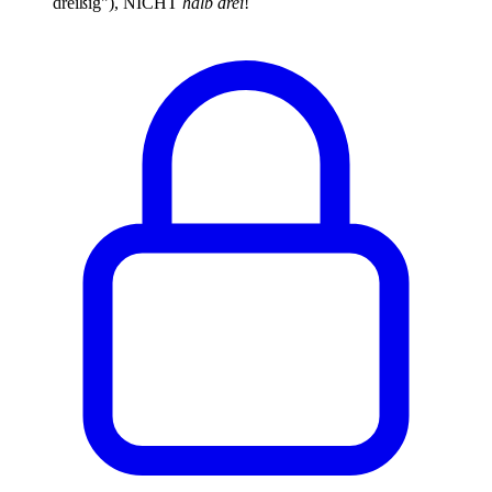
dreißig"), NICHT
halb drei
!