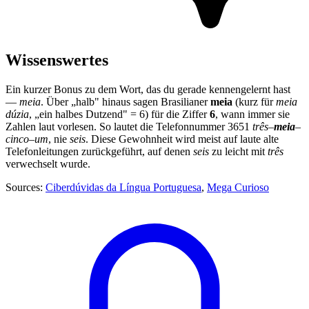
Wissenswertes
Ein kurzer Bonus zu dem Wort, das du gerade kennengelernt hast
—
meia
. Über „halb" hinaus sagen Brasilianer
meia
(kurz für
meia
dúzia
, „ein halbes Dutzend" = 6) für die Ziffer
6
, wann immer sie
Zahlen laut vorlesen. So lautet die Telefonnummer 3651
três–
meia
–
cinco–um
, nie
seis
. Diese Gewohnheit wird meist auf laute alte
Telefonleitungen zurückgeführt, auf denen
seis
zu leicht mit
três
verwechselt wurde.
Sources:
Ciberdúvidas da Língua Portuguesa
,
Mega Curioso