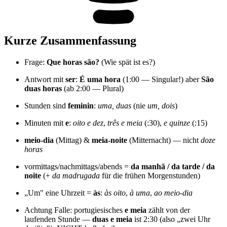
Kurze Zusammenfassung
Frage:
Que horas são?
(Wie spät ist es?)
Antwort mit
ser
:
É uma hora
(1:00 — Singular!) aber
São
duas horas
(ab 2:00 — Plural)
Stunden sind
feminin
:
uma, duas
(nie
um, dois
)
Minuten mit
e
:
oito e dez
,
três e meia
(:30),
e quinze
(:15)
meio-dia
(Mittag) &
meia-noite
(Mitternacht) — nicht
doze
horas
vormittags/nachmittags/abends =
da manhã / da tarde / da
noite
(+
da madrugada
für die frühen Morgenstunden)
„Um" eine Uhrzeit =
às
:
às oito
,
à uma
,
ao meio-dia
Achtung Falle: portugiesisches
e meia
zählt von der
laufenden Stunde —
duas e meia
ist 2:30 (also „zwei Uhr