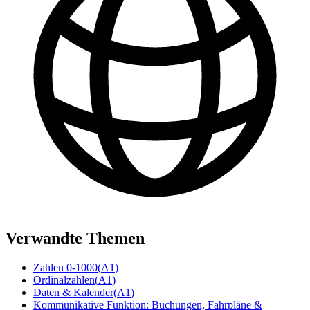
Verwandte Themen
Zahlen 0-1000
(
A1
)
Ordinalzahlen
(
A1
)
Daten & Kalender
(
A1
)
Kommunikative Funktion: Buchungen, Fahrpläne &