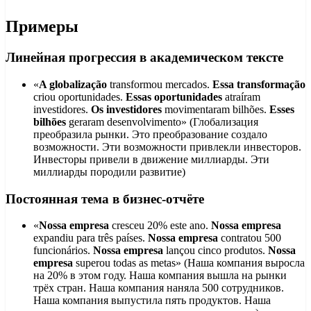
Примеры
Линейная прогрессия в академическом тексте
«
A globalização
transformou mercados.
Essa transformação
criou oportunidades.
Essas oportunidades
atraíram
investidores.
Os investidores
movimentaram bilhões.
Esses
bilhões
geraram desenvolvimento» (Глобализация
преобразила рынки. Это преобразование создало
возможности. Эти возможности привлекли инвесторов.
Инвесторы привели в движение миллиарды. Эти
миллиарды породили развитие)
Постоянная тема в бизнес-отчёте
«
Nossa empresa
cresceu 20% este ano.
Nossa empresa
expandiu para três países.
Nossa empresa
contratou 500
funcionários.
Nossa empresa
lançou cinco produtos.
Nossa
empresa
superou todas as metas» (Наша компания выросла
на 20% в этом году. Наша компания вышла на рынки
трёх стран. Наша компания наняла 500 сотрудников.
Наша компания выпустила пять продуктов. Наша