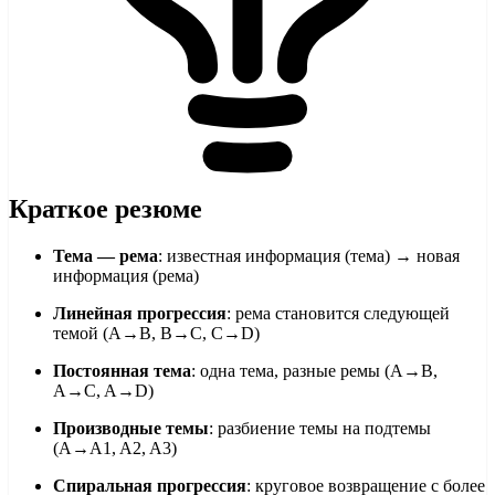
Краткое резюме
Тема — рема
: известная информация (тема) → новая
информация (рема)
Линейная прогрессия
: рема становится следующей
темой (A→B, B→C, C→D)
Постоянная тема
: одна тема, разные ремы (A→B,
A→C, A→D)
Производные темы
: разбиение темы на подтемы
(A→A1, A2, A3)
Спиральная прогрессия
: круговое возвращение с более