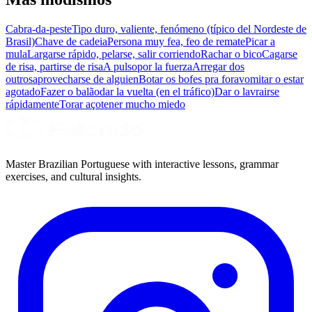
Cabra-da-peste
Tipo duro, valiente, fenómeno (típico del Nordeste de
Brasil)
Chave de cadeia
Persona muy fea, feo de remate
Picar a
mula
Largarse rápido, pelarse, salir corriendo
Rachar o bico
Cagarse
de risa, partirse de risa
A pulso
por la fuerza
Arregar dos
outros
aprovecharse de alguien
Botar os bofes pra fora
vomitar o estar
agotado
Fazer o balão
dar la vuelta (en el tráfico)
Dar o lavra
irse
rápidamente
Torar aço
tener mucho miedo
Master Brazilian Portuguese with interactive lessons, grammar
exercises, and cultural insights.