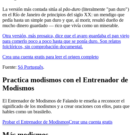
La versión más contada sitúa al
pão-duro
(literalmente "pan duro")
en el Río de Janeiro de principios del siglo XX: un mendigo que
pedía hasta un simple pan duro y que, al morir, resultó dueño de
mucho dinero guardado — rico que vivía como un miserable.
Otra versión, más prosaica, dice que el avaro guardaba el pan viejo
para comerlo poco a poco hasta que se ponía duro. Son relatos
folclóricos, sin comprobación documental.
Crea una cuenta gratis para leer el origen completo
Fuente:
Só Português
.
Practica modismos con el Entrenador de
Modismos
El Entrenador de Modismos de Falando te enseña a reconocer el
significado de los modismos y a crear oraciones con ellos, para que
hables como un brasileño.
Probar el Entrenador de Modismos
Crear una cuenta gratis
Más modismos