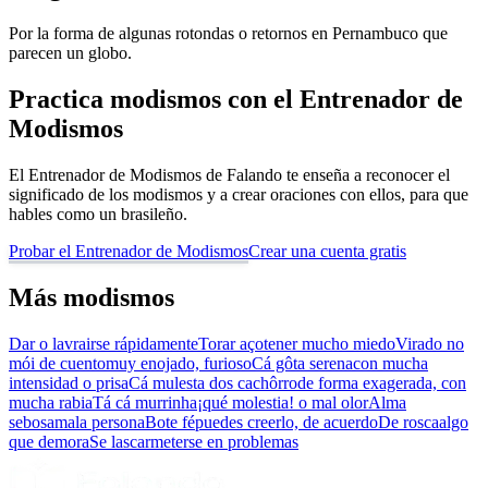
Por la forma de algunas rotondas o retornos en Pernambuco que
parecen un globo.
Practica modismos con el Entrenador de
Modismos
El Entrenador de Modismos de Falando te enseña a reconocer el
significado de los modismos y a crear oraciones con ellos, para que
hables como un brasileño.
Probar el Entrenador de Modismos
Crear una cuenta gratis
Más modismos
Dar o lavra
irse rápidamente
Torar aço
tener mucho miedo
Virado no
mói de cuento
muy enojado, furioso
Cá gôta serena
con mucha
intensidad o prisa
Cá mulesta dos cachôrro
de forma exagerada, con
mucha rabia
Tá cá murrinha
¡qué molestia! o mal olor
Alma
sebosa
mala persona
Bote fé
puedes creerlo, de acuerdo
De rosca
algo
que demora
Se lascar
meterse en problemas