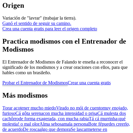
Origen
Variación de "lavrar" (trabajar la tierra).
Ganó el sentido de seguir su camino.
Crea una cuenta gratis para leer el origen completo
Practica modismos con el Entrenador de
Modismos
El Entrenador de Modismos de Falando te enseña a reconocer el
significado de los modismos y a crear oraciones con ellos, para que
hables como un brasileño.
Probar el Entrenador de Modismos
Crear una cuenta gratis
Más modismos
Torar aço
tener mucho miedo
Virado no mói de cuento
muy enojado,
furioso
Cá gôta serena
con mucha intensidad o prisa
Cá mulesta dos
cachôrro
de forma exagerada, con mucha rabia
Tá cá murrinha
¡qué
molestia! o mal olor
Alma sebosa
mala persona
Bote fé
puedes creerlo,
de acuerdo
De rosca
algo que demora
Se lascar
meterse en