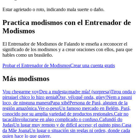
Estar agrietado o roto, indicando mala suerte o daño.
Practica modismos con el Entrenador de
Modismos
El Entrenador de Modismos de Falando te enseña a reconocer el
significado de los modismos y a crear oraciones con ellos, para que
hables como un brasileño.
Probar el Entrenador de Modismos
Crear una cuenta gratis
Más modismos
Vou chegar
me voy
Deu a mulesta
¡madre mía! (sorpresa)
Tirou onda o
pirraia
el chico lo hizo genial
Ôxe, véi
¡qué onda, güey!
Nem a pau
ni
loco, de ninguna manera
Papa xibé
Persona de Pará, alguien de la
región amazónica.
Ver-o-peso
Un famoso mercado en Belém, Pará,
conocido por su amplia variedad de productos regionales.
Cair no
tacacá
Involucrarse en algo complicado o confuso.
Cafundó do
Judas
Un lugar muy remoto y de difícil acceso; el quinto pino.
Casa
da Mãe Joana
Un lugar o situación sin reglas ni orden, donde cada
quien hace lo que quiere.