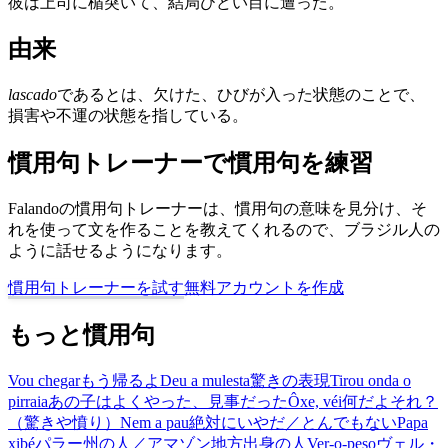
彼は上司に楯突いて、結局ひどい目に遭った。
由来
lascado
であるとは、欠けた、ひびが入った状態のことで、
損害や不運の状態を指している。
慣用句トレーナーで慣用句を練習
Falandoの慣用句トレーナーは、慣用句の意味を見分け、そ
れを使って文を作ることを教えてくれるので、ブラジル人の
ように話せるようになります。
慣用句トレーナーを試す
無料アカウントを作成
もっと慣用句
Vou chegar
もう帰るよ
Deu a mulesta
驚きの表現
Tirou onda o
pirraia
あの子はよくやった、見事だった
Ôxe, véi
何だよそれ？
（驚きや憤り）
Nem a pau
絶対にいやだ／とんでもない
Papa
xibé
パラー州の人／アマゾン地方出身の人
Ver-o-peso
ヴェル・