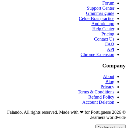
Forum
Support Center
Grammar guide
Celpe-Bras practice
Android app
Help Center
Pricing
Contact Us
FAQ
API
Chrome Extension
Company
About
Blog
Privacy
Terms & Conditions
Refund Policy
Account Deletion
© 2026 Falando. All rights reserved. Made with ❤ for Portuguese
learners worldwide.
Cookie settings