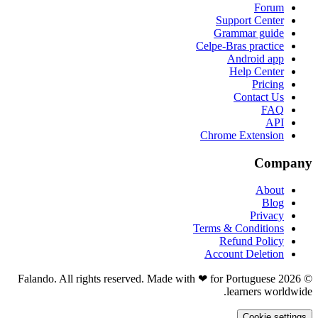
Forum
Support Center
Grammar guide
Celpe-Bras practice
Android app
Help Center
Pricing
Contact Us
FAQ
API
Chrome Extension
Company
About
Blog
Privacy
Terms & Conditions
Refund Policy
Account Deletion
© 2026 Falando. All rights reserved. Made with ❤ for Portuguese
learners worldwide.
Cookie settings