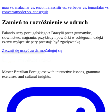
mau vs. mal
achar vs. encontrar
assistir vs. ver
beber vs. tomar
falar vs.
conversar
poder vs. conseguir
Zamień to rozróżnienie w odruch
Falando uczy portugalskiego z Brazylii przez gramatykę,
słownictwo, nagrania, przykłady i powtórki w odstępach, dzięki
czemu mylące się pary przestają być zgadywanką.
Zacznij się uczyć za darmo
Zaloguj się
Master Brazilian Portuguese with interactive lessons, grammar
exercises, and cultural insights.