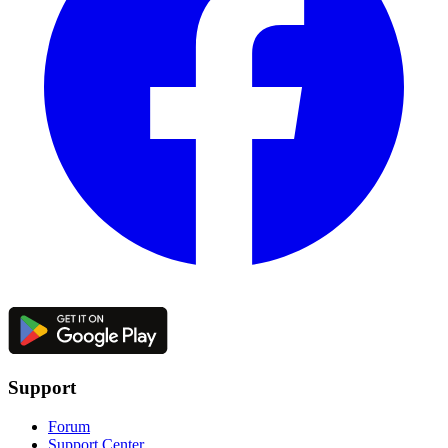
Support
Forum
Support Center