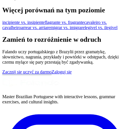
Więcej porównań na tym poziomie
incipiente vs. insipiente
flagrante vs. fragrante
cavaleiro vs.
cavalheiro
arrear vs. arriar
emigrar vs. imigrar
elegivel vs. ilegivel
Zamień to rozróżnienie w odruch
Falando uczy portugalskiego z Brazylii przez gramatykę,
słownictwo, nagrania, przykłady i powtórki w odstępach, dzięki
czemu mylące się pary przestają być zgadywanką.
Zacznij się uczyć za darmo
Zaloguj się
Master Brazilian Portuguese with interactive lessons, grammar
exercises, and cultural insights.