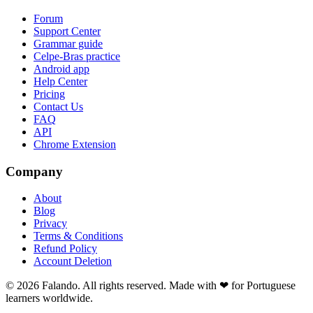
Forum
Support Center
Grammar guide
Celpe-Bras practice
Android app
Help Center
Pricing
Contact Us
FAQ
API
Chrome Extension
Company
About
Blog
Privacy
Terms & Conditions
Refund Policy
Account Deletion
© 2026 Falando. All rights reserved. Made with ❤ for Portuguese
learners worldwide.