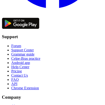
Support
Forum
Support Center
Grammar guide
Celpe-Bras practice
Android app
Help Center
Pricing
Contact Us
FAQ
API
Chrome Extension
Company