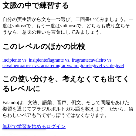
文脈の中で練習する
自分の実生活から文を一つ選び、二回書いてみましょう。一
度はvultosoで、もう一度はvultuosoで。どちらも成り立ちそ
うなら、意味の違いを言葉にしてみましょう。
このレベルのほかの比較
incipiente vs. insipiente
flagrante vs. fragrante
cavaleiro vs.
cavalheiro
arrear vs. arriar
emigrar vs. imigrar
elegivel vs. ilegivel
この使い分けを、考えなくても出てく
るレベルに
Falandoは、文法、語彙、音声、例文、そして間隔をあけた
復習を通じてブラジルポルトガル語を教えます。だから、紛
らわしいペアも当てずっぽうではなくなります。
無料で学習を始める
ログイン