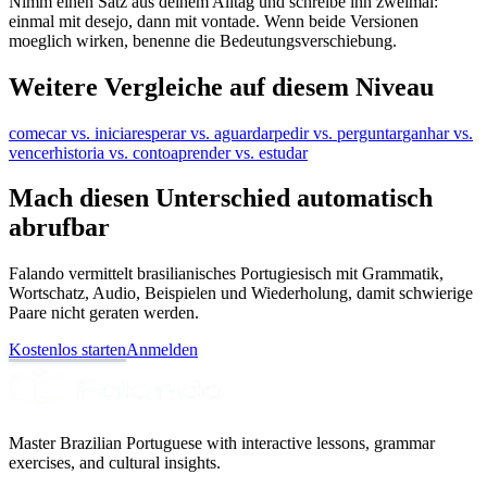
Nimm einen Satz aus deinem Alltag und schreibe ihn zweimal:
einmal mit desejo, dann mit vontade. Wenn beide Versionen
moeglich wirken, benenne die Bedeutungsverschiebung.
Weitere Vergleiche auf diesem Niveau
comecar vs. iniciar
esperar vs. aguardar
pedir vs. perguntar
ganhar vs.
vencer
historia vs. conto
aprender vs. estudar
Mach diesen Unterschied automatisch
abrufbar
Falando vermittelt brasilianisches Portugiesisch mit Grammatik,
Wortschatz, Audio, Beispielen und Wiederholung, damit schwierige
Paare nicht geraten werden.
Kostenlos starten
Anmelden
Master Brazilian Portuguese with interactive lessons, grammar
exercises, and cultural insights.