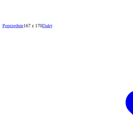
Poprzednie
167 z 170
Dalej