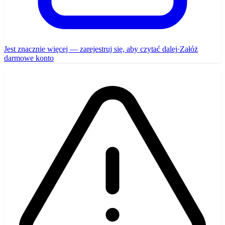
Jest znacznie więcej — zarejestruj się, aby czytać dalej
·
Załóż
darmowe konto