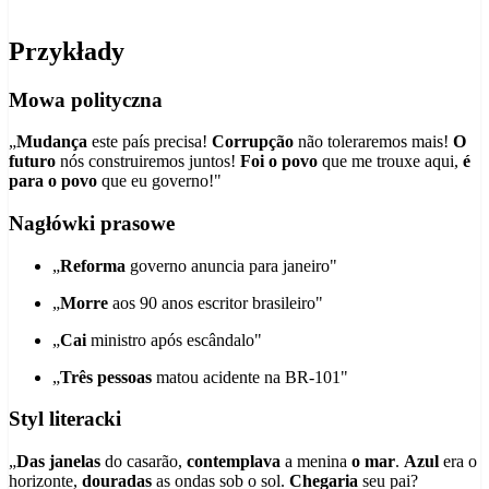
Przykłady
Mowa polityczna
„
Mudança
este país precisa!
Corrupção
não toleraremos mais!
O
futuro
nós construiremos juntos!
Foi o povo
que me trouxe aqui,
é
para o povo
que eu governo!"
Nagłówki prasowe
„
Reforma
governo anuncia para janeiro"
„
Morre
aos 90 anos escritor brasileiro"
„
Cai
ministro após escândalo"
„
Três pessoas
matou acidente na BR-101"
Styl literacki
„
Das janelas
do casarão,
contemplava
a menina
o mar
.
Azul
era o
horizonte,
douradas
as ondas sob o sol.
Chegaria
seu pai?