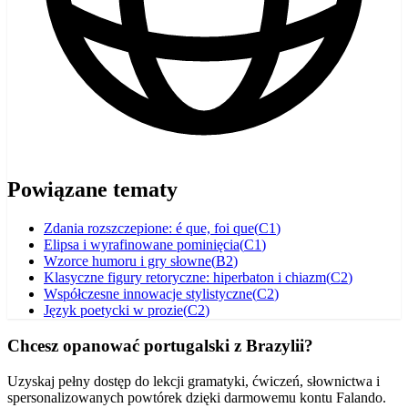
Powiązane tematy
Zdania rozszczepione: é que, foi que
(
C1
)
Elipsa i wyrafinowane pominięcia
(
C1
)
Wzorce humoru i gry słowne
(
B2
)
Klasyczne figury retoryczne: hiperbaton i chiazm
(
C2
)
Współczesne innowacje stylistyczne
(
C2
)
Język poetycki w prozie
(
C2
)
Chcesz opanować portugalski z Brazylii?
Uzyskaj pełny dostęp do lekcji gramatyki, ćwiczeń, słownictwa i
spersonalizowanych powtórek dzięki darmowemu kontu Falando.