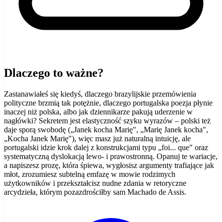
Dlaczego to ważne?
Zastanawiałeś się kiedyś, dlaczego brazylijskie przemówienia
polityczne brzmią tak potężnie, dlaczego portugalska poezja płynie
inaczej niż polska, albo jak dziennikarze pakują uderzenie w
nagłówki? Sekretem jest elastyczność szyku wyrazów – polski też
daje sporą swobodę („Janek kocha Marię", „Marię Janek kocha",
„Kocha Janek Marię"), więc masz już naturalną intuicję, ale
portugalski idzie krok dalej z konstrukcjami typu „foi... que" oraz
systematyczną dyslokacją lewo- i prawostronną. Opanuj te wariacje,
a napiszesz prozę, która śpiewa, wygłosisz argumenty trafiające jak
młot, zrozumiesz subtelną emfazę w mowie rodzimych
użytkowników i przekształcisz nudne zdania w retoryczne
arcydzieła, którym pozazdrościłby sam Machado de Assis.