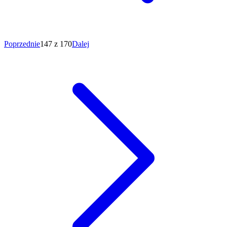
Poprzednie
147 z 170
Dalej