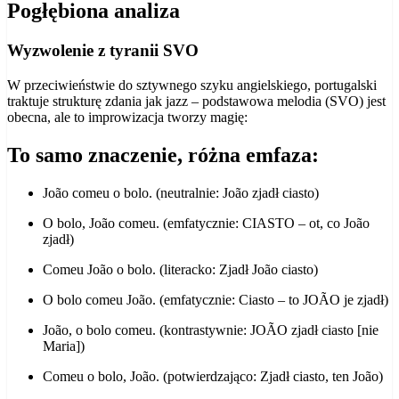
Pogłębiona analiza
Wyzwolenie z tyranii SVO
W przeciwieństwie do sztywnego szyku angielskiego, portugalski
traktuje strukturę zdania jak jazz – podstawowa melodia (SVO) jest
obecna, ale to improwizacja tworzy magię:
To samo znaczenie, różna emfaza:
João comeu o bolo. (neutralnie: João zjadł ciasto)
O bolo, João comeu. (emfatycznie: CIASTO – ot, co João
zjadł)
Comeu João o bolo. (literacko: Zjadł João ciasto)
O bolo comeu João. (emfatycznie: Ciasto – to JOÃO je zjadł)
João, o bolo comeu. (kontrastywnie: JOÃO zjadł ciasto [nie
Maria])
Comeu o bolo, João. (potwierdzająco: Zjadł ciasto, ten João)