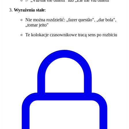
✅ „Viu-me ele ontem" lub „Ele me viu ontem"
Wyrażenia stałe
:
Nie można rozdzielić: „fazer questão", „dar bola",
„tomar jeito"
Te kolokacje czasownikowe tracą sens po rozbiciu