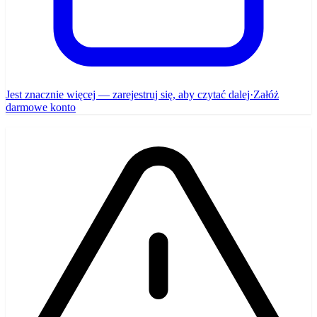
Jest znacznie więcej — zarejestruj się, aby czytać dalej
·
Załóż
darmowe konto