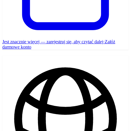
Jest znacznie więcej — zarejestruj się, aby czytać dalej
·
Załóż
darmowe konto