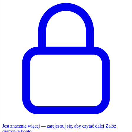
Jest znacznie więcej — zarejestruj się, aby czytać dalej
·
Załóż
darmowe konto