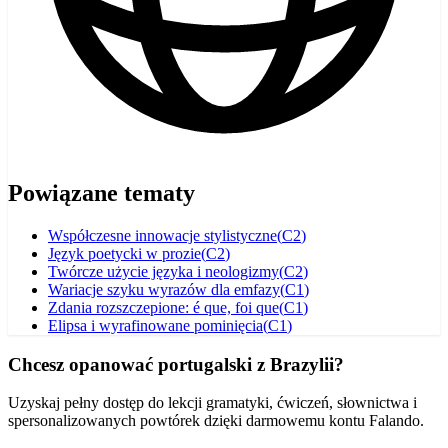
Powiązane tematy
Współczesne innowacje stylistyczne
(
C2
)
Język poetycki w prozie
(
C2
)
Twórcze użycie języka i neologizmy
(
C2
)
Wariacje szyku wyrazów dla emfazy
(
C1
)
Zdania rozszczepione: é que, foi que
(
C1
)
Elipsa i wyrafinowane pominięcia
(
C1
)
Chcesz opanować portugalski z Brazylii?
Uzyskaj pełny dostęp do lekcji gramatyki, ćwiczeń, słownictwa i
spersonalizowanych powtórek dzięki darmowemu kontu Falando.