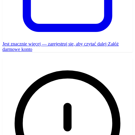
Jest znacznie więcej — zarejestruj się, aby czytać dalej
·
Załóż
darmowe konto