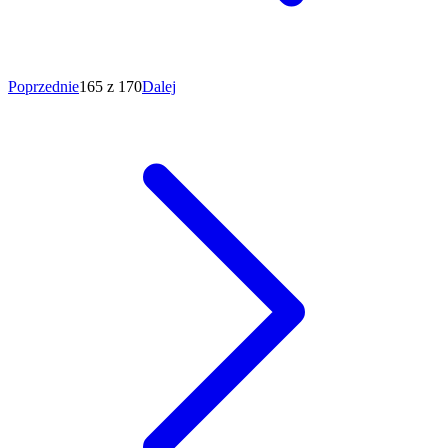
Poprzednie
165 z 170
Dalej