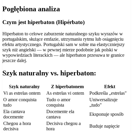
Pogłębiona analiza
Czym jest hiperbaton (Hipérbato)
Hiperbaton to celowe zaburzenie naturalnego szyku wyrazów w
portugalskim, służące emfazie, utrzymaniu rytmu lub osiągnięciu
efektu artystycznego. Portugalski sam w sobie ma elastyczniejszy
szyk niż angielski — w pewnej mierze podobnie jak polski w
wypowiedziach literackich — ale hiperbaton przesuwa te granice
jeszcze dalej.
Szyk naturalny vs. hiperbaton:
Szyk naturalny
Z hiperbatonem
Efekt
Vi as estrelas ontem
As estrelas vi ontem
Podkreśla „estrelas"
O amor conquista
Tudo o amor
Uniwersalizuje
tudo
conquista
„tudo"
Ela cantava
Docemente ela
Eksponuje sposób
docemente
cantava
Chegou a hora
Decisiva chegou a
Buduje napięcie
decisiva
hora