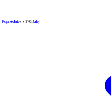
Poprzednie
8 z 170
Dalej