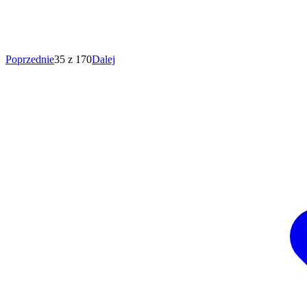
Poprzednie
35 z 170
Dalej